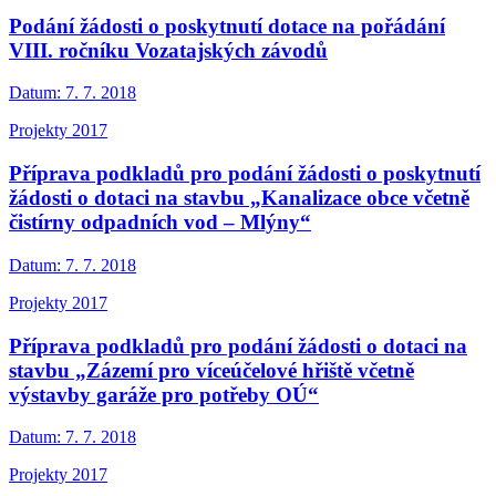
Podání žádosti o poskytnutí dotace na pořádání
VIII. ročníku Vozatajských závodů
Datum:
7. 7. 2018
Projekty 2017
Příprava podkladů pro podání žádosti o poskytnutí
žádosti o dotaci na stavbu „Kanalizace obce včetně
čistírny odpadních vod – Mlýny“
Datum:
7. 7. 2018
Projekty 2017
Příprava podkladů pro podání žádosti o dotaci na
stavbu „Zázemí pro víceúčelové hřiště včetně
výstavby garáže pro potřeby OÚ“
Datum:
7. 7. 2018
Projekty 2017