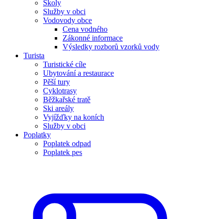
Školy
Služby v obci
Vodovody obce
Cena vodného
Zákonné informace
Výsledky rozborů vzorků vody
Turista
Turistické cíle
Ubytování a restaurace
Pěší tury
Cyklotrasy
Běžkařské tratě
Ski areály
Vyjížďky na koních
Služby v obci
Poplatky
Poplatek odpad
Poplatek pes