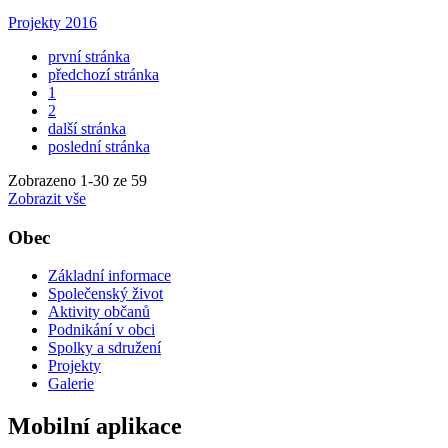
Projekty 2016
první stránka
předchozí stránka
1
2
další stránka
poslední stránka
Zobrazeno
1
-
30
ze 59
Zobrazit vše
Obec
Základní informace
Společenský život
Aktivity občanů
Podnikání v obci
Spolky a sdružení
Projekty
Galerie
Mobilní aplikace