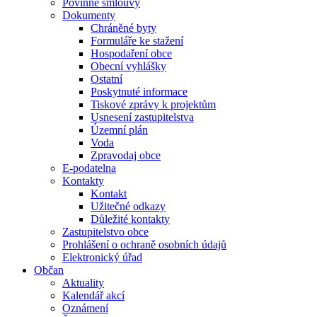
Povinné smlouvy
Dokumenty
Chráněné byty
Formuláře ke stažení
Hospodaření obce
Obecní vyhlášky
Ostatní
Poskytnuté informace
Tiskové zprávy k projektům
Usnesení zastupitelstva
Územní plán
Voda
Zpravodaj obce
E-podatelna
Kontakty
Kontakt
Užitečné odkazy
Důležité kontakty
Zastupitelstvo obce
Prohlášení o ochraně osobních údajů
Elektronický úřad
Občan
Aktuality
Kalendář akcí
Oznámení