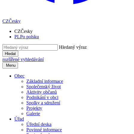
CZ
Česky
CZ
Česky
PL
Po polsku
Hledaný výraz
Hledat
rozšířené vyhledávání
Menu
Obec
Základní informace
Společenský život
Aktivity občanů
Podnikání v obci
Spolky a sdružení
Projekty
Galerie
Úřad
Úřední deska
Povinné informace