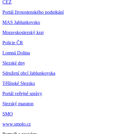
ČEZ
Portál živnostenského podnikání
MAS Jablunkovsko
Moravskoslezský kraj
Policie ČR
Lomná Dolina
Slezské dny
Sdružení obcí Jablunkovska
Těšínské Slezsko
Portál veřejné správy
Slezský maraton
SMO
www.smolo.cz