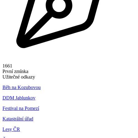
1661
První zmínka
Užitečné odkazy
Běh na Kozubovou
DDM Jablunkov
Festival na Pomezí
Katastrální úřad
Lesy ČR