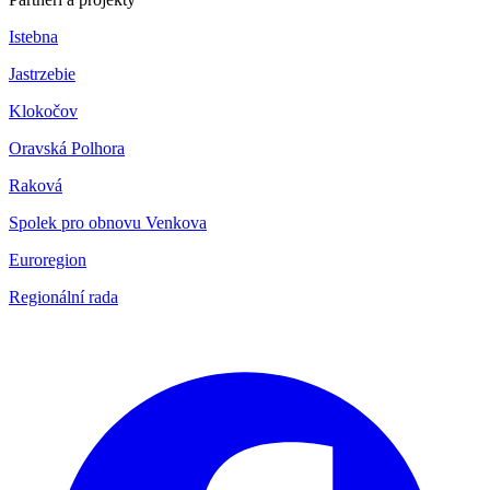
Istebna
Jastrzebie
Klokočov
Oravská Polhora
Raková
Spolek pro obnovu Venkova
Euroregion
Regionální rada