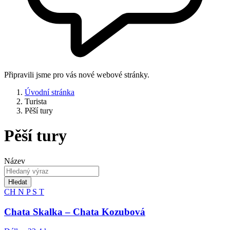
Připravili jsme pro vás nové webové stránky.
Úvodní stránka
Turista
Pěší tury
Pěší tury
Název
Hledat
CH
N
P
S
T
Chata Skalka – Chata Kozubová