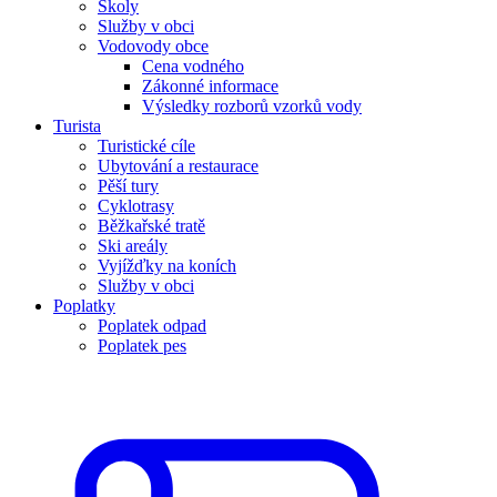
Školy
Služby v obci
Vodovody obce
Cena vodného
Zákonné informace
Výsledky rozborů vzorků vody
Turista
Turistické cíle
Ubytování a restaurace
Pěší tury
Cyklotrasy
Běžkařské tratě
Ski areály
Vyjížďky na koních
Služby v obci
Poplatky
Poplatek odpad
Poplatek pes