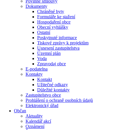
Povinné smlouvy
Dokumenty
Chráněné byty
Formuláře ke stažení
Hospodaření obce
Obecní vyhlášky
Ostatní
Poskytnuté informace
Tiskové zprávy k projektům
Usnesení zastupitelstva
Územní plán
Voda
Zpravodaj obce
E-podatelna
Kontakty
Kontakt
Užitečné odkazy
Důležité kontakty
Zastupitelstvo obce
Prohlášení o ochraně osobních údajů
Elektronický úřad
Občan
Aktuality
Kalendář akcí
Oznámení