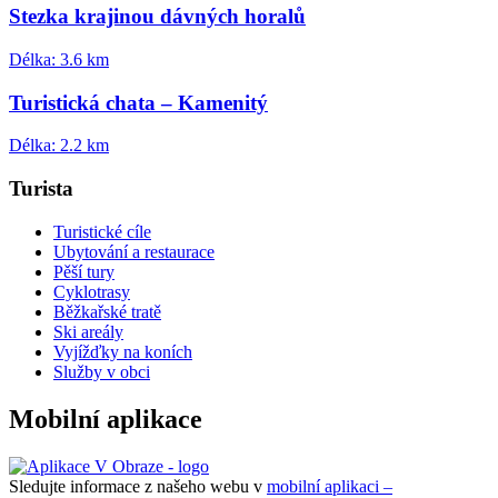
Stezka krajinou dávných horalů
Délka: 3.6 km
Turistická chata – Kamenitý
Délka: 2.2 km
Turista
Turistické cíle
Ubytování a restaurace
Pěší tury
Cyklotrasy
Běžkařské tratě
Ski areály
Vyjížďky na koních
Služby v obci
Mobilní aplikace
Sledujte informace z našeho webu v
mobilní aplikaci –