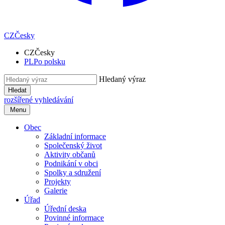
CZ
Česky
CZ
Česky
PL
Po polsku
Hledaný výraz
Hledat
rozšířené vyhledávání
Menu
Obec
Základní informace
Společenský život
Aktivity občanů
Podnikání v obci
Spolky a sdružení
Projekty
Galerie
Úřad
Úřední deska
Povinné informace