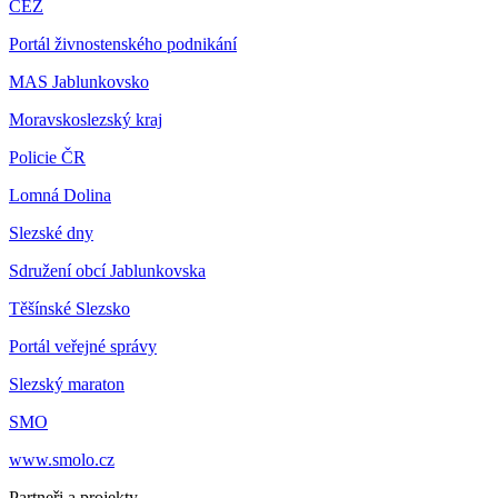
ČEZ
Portál živnostenského podnikání
MAS Jablunkovsko
Moravskoslezský kraj
Policie ČR
Lomná Dolina
Slezské dny
Sdružení obcí Jablunkovska
Těšínské Slezsko
Portál veřejné správy
Slezský maraton
SMO
www.smolo.cz
Partneři a projekty