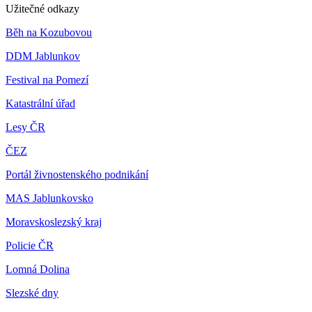
Užitečné odkazy
Běh na Kozubovou
DDM Jablunkov
Festival na Pomezí
Katastrální úřad
Lesy ČR
ČEZ
Portál živnostenského podnikání
MAS Jablunkovsko
Moravskoslezský kraj
Policie ČR
Lomná Dolina
Slezské dny