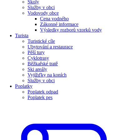
Školy
Služby v obci
Vodovody obce
Cena vodného
Zákonné informace
Výsledky rozborů vzorků vody
Turista
Turistické cíle
Ubytování a restaurace
Pěší tury
Cyklotrasy
Běžkařské tratě
Ski areály
Vyjížďky na koních
Služby v obci
Poplatky
Poplatek odpad
Poplatek pes