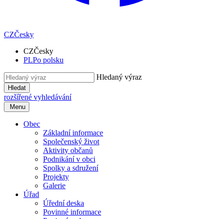
CZ
Česky
CZ
Česky
PL
Po polsku
Hledaný výraz
Hledat
rozšířené vyhledávání
Menu
Obec
Základní informace
Společenský život
Aktivity občanů
Podnikání v obci
Spolky a sdružení
Projekty
Galerie
Úřad
Úřední deska
Povinné informace