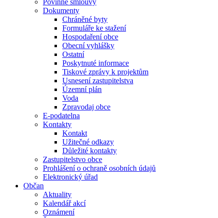
Povinné smlouvy
Dokumenty
Chráněné byty
Formuláře ke stažení
Hospodaření obce
Obecní vyhlášky
Ostatní
Poskytnuté informace
Tiskové zprávy k projektům
Usnesení zastupitelstva
Územní plán
Voda
Zpravodaj obce
E-podatelna
Kontakty
Kontakt
Užitečné odkazy
Důležité kontakty
Zastupitelstvo obce
Prohlášení o ochraně osobních údajů
Elektronický úřad
Občan
Aktuality
Kalendář akcí
Oznámení