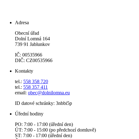
Adresa
Obecní úřad
Dolní Lomná 164
739 91 Jablunkov
IČ: 00535966
DIČ: CZ00535966
Kontakty
tel.:
558 358 720
tel.:
558 357 411
email:
obec@dolnilomna.eu
ID datové schránky: 3nbbi5p
Úřední hodiny
PO: 7:00 - 17:00 (úřední den)
ÚT: 7:00 - 15:00 (po předchozí domluvě)
ST: 7:00 - 17:00 (úřední den)