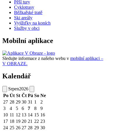
Pěší tury
Cyklotrasy
Běžkařské tratě
Ski areály
Vyjížďky na koních
Služby v obci
Mobilní aplikace
Sledujte informace z našeho webu v
mobilní aplikaci –
V OBRAZE.
Kalendář
Srpen
2026
Po
Út
St
Čt
Pá
So
Ne
27
28
29
30
31
1
2
3
4
5
6
7
8
9
10
11
12
13
14
15
16
17
18
19
20
21
22
23
24
25
26
27
28
29
30