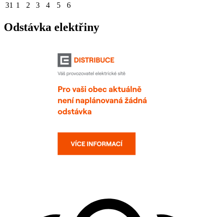
31
1
2
3
4
5
6
Odstávka elektřiny