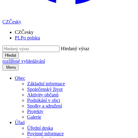
CZ
Česky
CZ
Česky
PL
Po polsku
Hledaný výraz
Hledat
rozšířené vyhledávání
Menu
Obec
Základní informace
Společenský život
Aktivity občanů
Podnikání v obci
Spolky a sdružení
Projekty
Galerie
Úřad
Úřední deska
Povinné informace