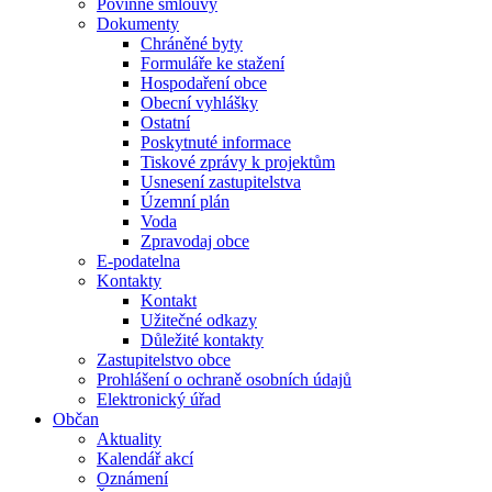
Povinné smlouvy
Dokumenty
Chráněné byty
Formuláře ke stažení
Hospodaření obce
Obecní vyhlášky
Ostatní
Poskytnuté informace
Tiskové zprávy k projektům
Usnesení zastupitelstva
Územní plán
Voda
Zpravodaj obce
E-podatelna
Kontakty
Kontakt
Užitečné odkazy
Důležité kontakty
Zastupitelstvo obce
Prohlášení o ochraně osobních údajů
Elektronický úřad
Občan
Aktuality
Kalendář akcí
Oznámení