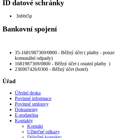
ID datové schránky
3nbbi5p
Bankovní spojení
35-1681987369/0800 - Běžný účet ( platby - pouze
komunální odpady)
1681987369/0800 - Běžný účet ( ostatní platby )
236907426/0300 - Běžný účet (hotel)
Úřad
Úřední deska
Povinné informace
Povinné smlouvy
Dokumenty
E-podatelna
Kontakty
Kontakt
Užitečné odkazy
Důležité kontakty