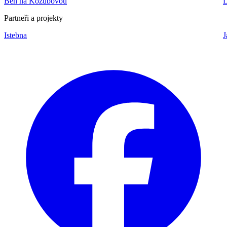
Běh na Kozubovou
Partneři a projekty
Istebna
J