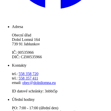
Adresa
Obecní úřad
Dolní Lomná 164
739 91 Jablunkov
IČ: 00535966
DIČ: CZ00535966
Kontakty
tel.:
558 358 720
tel.:
558 357 411
email:
obec@dolnilomna.eu
ID datové schránky: 3nbbi5p
Úřední hodiny
PO: 7:00 - 17:00 (úřední den)