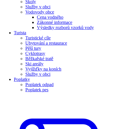
Školy
Služby v obci
Vodovody obce
Cena vodného
Zákonné informace
Výsledky rozborů vzorků vody
Turista
Turistické cíle
Ubytování a restaurace
Pěší tury
Cyklotrasy
Běžkařské tratě
Ski areály
Vyjížďky na koních
Služby v obci
Poplatky
Poplatek odpad
Poplatek pes