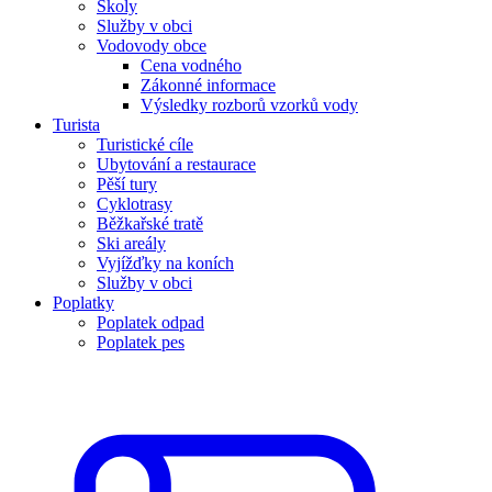
Školy
Služby v obci
Vodovody obce
Cena vodného
Zákonné informace
Výsledky rozborů vzorků vody
Turista
Turistické cíle
Ubytování a restaurace
Pěší tury
Cyklotrasy
Běžkařské tratě
Ski areály
Vyjížďky na koních
Služby v obci
Poplatky
Poplatek odpad
Poplatek pes