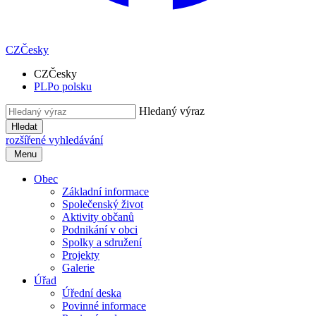
CZ
Česky
CZ
Česky
PL
Po polsku
Hledaný výraz
Hledat
rozšířené vyhledávání
Menu
Obec
Základní informace
Společenský život
Aktivity občanů
Podnikání v obci
Spolky a sdružení
Projekty
Galerie
Úřad
Úřední deska
Povinné informace