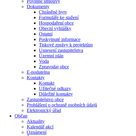
Povinné smlouvy
Dokumenty
Chráněné byty
Formuláře ke stažení
Hospodaření obce
Obecní vyhlášky
Ostatní
Poskytnuté informace
Tiskové zprávy k projektům
Usnesení zastupitelstva
Územní plán
Voda
Zpravodaj obce
E-podatelna
Kontakty
Kontakt
Užitečné odkazy
Důležité kontakty
Zastupitelstvo obce
Prohlášení o ochraně osobních údajů
Elektronický úřad
Občan
Aktuality
Kalendář akcí
Oznámení