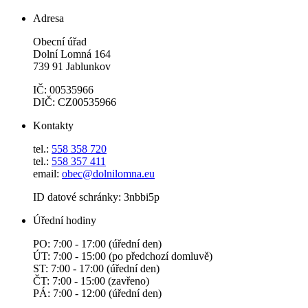
Adresa
Obecní úřad
Dolní Lomná 164
739 91 Jablunkov
IČ: 00535966
DIČ: CZ00535966
Kontakty
tel.:
558 358 720
tel.:
558 357 411
email:
obec@dolnilomna.eu
ID datové schránky: 3nbbi5p
Úřední hodiny
PO: 7:00 - 17:00 (úřední den)
ÚT: 7:00 - 15:00 (po předchozí domluvě)
ST: 7:00 - 17:00 (úřední den)
ČT: 7:00 - 15:00 (zavřeno)
PÁ: 7:00 - 12:00 (úřední den)