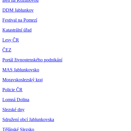
Běh na Kozubovou
DDM Jablunkov
Festival na Pomezí
Katastrální úřad
Lesy ČR
ČEZ
Portál živnostenského podnikání
MAS Jablunkovsko
Moravskoslezský kraj
Policie ČR
Lomná Dolina
Slezské dny
Sdružení obcí Jablunkovska
Těšínské Slezsko