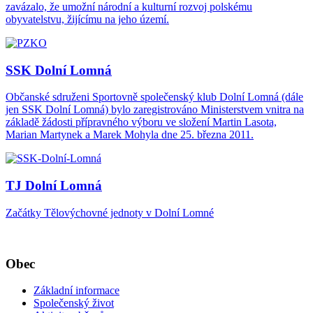
zavázalo, že umožní národní a kulturní rozvoj polskému
obyvatelstvu, žijícímu na jeho území.
SSK Dolní Lomná
Občanské sdruženi Sportovně společenský klub Dolní Lomná (dále
jen SSK Dolní Lomná) bylo zaregistrováno Ministerstvem vnitra na
základě žádosti přípravného výboru ve složení Martin Lasota,
Marian Martynek a Marek Mohyla dne 25. března 2011.
TJ Dolní Lomná
Začátky Tělovýchovné jednoty v Dolní Lomné
Obec
Základní informace
Společenský život