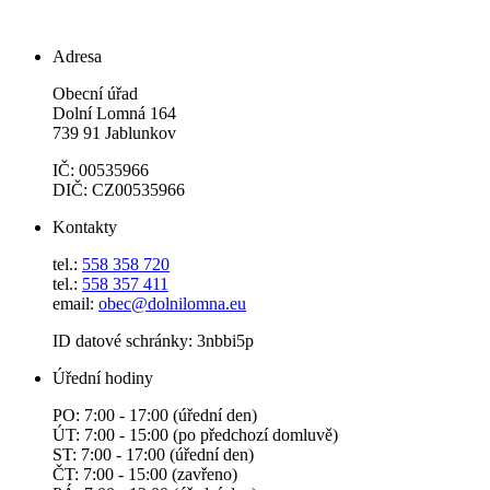
Adresa
Obecní úřad
Dolní Lomná 164
739 91 Jablunkov
IČ: 00535966
DIČ: CZ00535966
Kontakty
tel.:
558 358 720
tel.:
558 357 411
email:
obec@dolnilomna.eu
ID datové schránky: 3nbbi5p
Úřední hodiny
PO: 7:00 - 17:00 (úřední den)
ÚT: 7:00 - 15:00 (po předchozí domluvě)
ST: 7:00 - 17:00 (úřední den)
ČT: 7:00 - 15:00 (zavřeno)