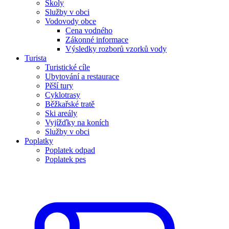
Školy
Služby v obci
Vodovody obce
Cena vodného
Zákonné informace
Výsledky rozborů vzorků vody
Turista
Turistické cíle
Ubytování a restaurace
Pěší tury
Cyklotrasy
Běžkařské tratě
Ski areály
Vyjížďky na koních
Služby v obci
Poplatky
Poplatek odpad
Poplatek pes