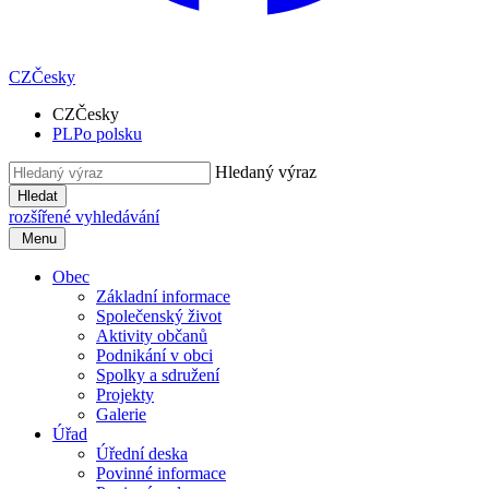
CZ
Česky
CZ
Česky
PL
Po polsku
Hledaný výraz
Hledat
rozšířené vyhledávání
Menu
Obec
Základní informace
Společenský život
Aktivity občanů
Podnikání v obci
Spolky a sdružení
Projekty
Galerie
Úřad
Úřední deska
Povinné informace