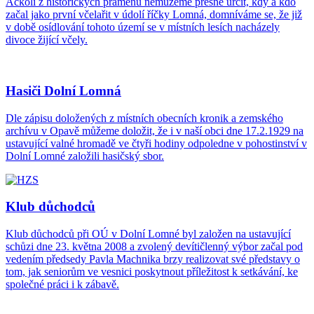
Ačkoli z historických pramenů nemůžeme přesně určit, kdy a kdo
začal jako první včelařit v údolí říčky Lomná, domníváme se, že již
v době osídlování tohoto území se v místních lesích nacházely
divoce žijící včely.
Hasiči Dolní Lomná
Dle zápisu doložených z místních obecních kronik a zemského
archívu v Opavě můžeme doložit, že i v naší obci dne 17.2.1929 na
ustavující valné hromadě ve čtyři hodiny odpoledne v pohostinství v
Dolní Lomné založili hasičský sbor.
Klub důchodců
Klub důchodců při OÚ v Dolní Lomné byl založen na ustavující
schůzi dne 23. května 2008 a zvolený devítičlenný výbor začal pod
vedením předsedy Pavla Machnika brzy realizovat své představy o
tom, jak seniorům ve vesnici poskytnout příležitost k setkávání, ke
společné práci i k zábavě.