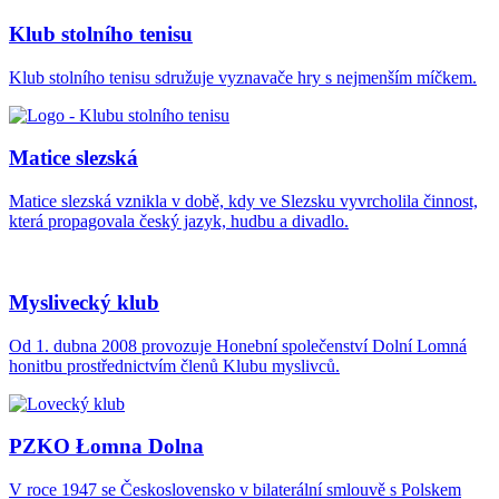
Klub stolního tenisu
Klub stolního tenisu sdružuje vyznavače hry s nejmenším míčkem.
Matice slezská
Matice slezská vznikla v době, kdy ve Slezsku vyvrcholila činnost,
která propagovala český jazyk, hudbu a divadlo.
Myslivecký klub
Od 1. dubna 2008 provozuje Honební společenství Dolní Lomná
honitbu prostřednictvím členů Klubu myslivců.
PZKO Łomna Dolna
V roce 1947 se Československo v bilaterální smlouvě s Polskem