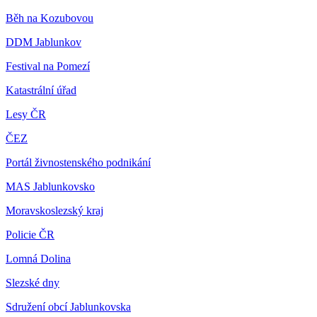
Běh na Kozubovou
DDM Jablunkov
Festival na Pomezí
Katastrální úřad
Lesy ČR
ČEZ
Portál živnostenského podnikání
MAS Jablunkovsko
Moravskoslezský kraj
Policie ČR
Lomná Dolina
Slezské dny
Sdružení obcí Jablunkovska