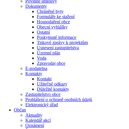
Povinné smlouvy
Dokumenty
Chráněné byty
Formuláře ke stažení
Hospodaření obce
Obecní vyhlášky
Ostatní
Poskytnuté informace
Tiskové zprávy k projektům
Usnesení zastupitelstva
Územní plán
Voda
Zpravodaj obce
E-podatelna
Kontakty
Kontakt
Užitečné odkazy
Důležité kontakty
Zastupitelstvo obce
Prohlášení o ochraně osobních údajů
Elektronický úřad
Občan
Aktuality
Kalendář akcí
Oznámení