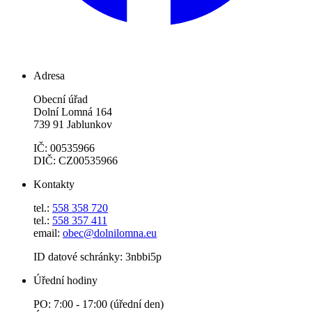
Adresa
Obecní úřad
Dolní Lomná 164
739 91 Jablunkov
IČ: 00535966
DIČ: CZ00535966
Kontakty
tel.:
558 358 720
tel.:
558 357 411
email:
obec@dolnilomna.eu
ID datové schránky: 3nbbi5p
Úřední hodiny
PO: 7:00 - 17:00 (úřední den)