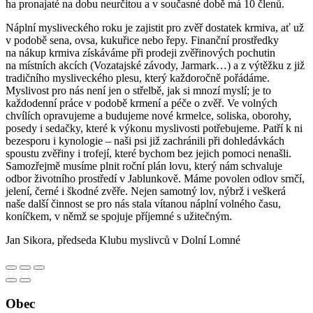
ha pronajaté na dobu neurčitou a v současné době má 10 členů.
Náplní mysliveckého roku je zajistit pro zvěř dostatek krmiva, ať už
v podobě sena, ovsa, kukuřice nebo řepy. Finanční prostředky
na nákup krmiva získáváme při prodeji zvěřinových pochutin
na místních akcích (Vozatajské závody, Jarmark…) a z výtěžku z již
tradičního mysliveckého plesu, který každoročně pořádáme.
Myslivost pro nás není jen o střelbě, jak si mnozí myslí; je to
každodenní práce v podobě krmení a péče o zvěř. Ve volných
chvílích opravujeme a budujeme nové krmelce, soliska, oborohy,
posedy i sedačky, které k výkonu myslivosti potřebujeme. Patří k ni
bezesporu i kynologie – naši psi již zachránili při dohledávkách
spoustu zvěřiny i trofejí, které bychom bez jejich pomoci nenašli.
Samozřejmě musíme plnit roční plán lovu, který nám schvaluje
odbor životního prostředí v Jablunkově. Máme povolen odlov srnčí,
jelení, černé i škodné zvěře. Nejen samotný lov, nýbrž i veškerá
naše další činnost se pro nás stala vítanou náplní volného času,
koníčkem, v němž se spojuje příjemné s užitečným.
Jan Sikora, předseda Klubu myslivců v Dolní Lomné
Obec