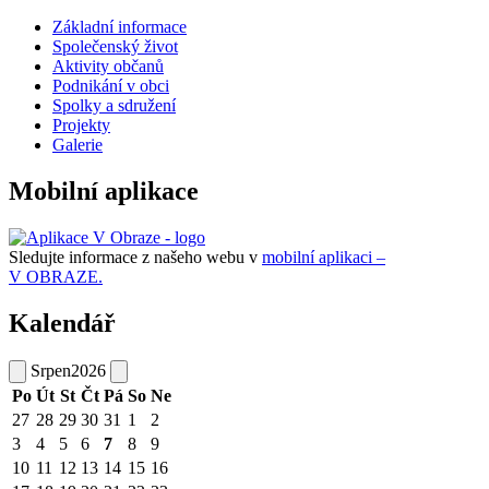
Základní informace
Společenský život
Aktivity občanů
Podnikání v obci
Spolky a sdružení
Projekty
Galerie
Mobilní aplikace
Sledujte informace z našeho webu v
mobilní aplikaci –
V OBRAZE.
Kalendář
Srpen
2026
Po
Út
St
Čt
Pá
So
Ne
27
28
29
30
31
1
2
3
4
5
6
7
8
9
10
11
12
13
14
15
16