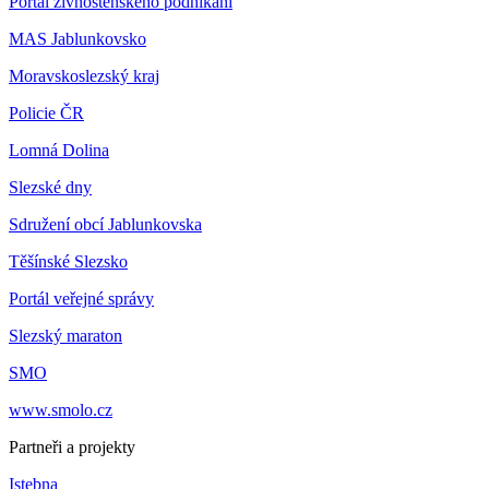
Portál živnostenského podnikání
MAS Jablunkovsko
Moravskoslezský kraj
Policie ČR
Lomná Dolina
Slezské dny
Sdružení obcí Jablunkovska
Těšínské Slezsko
Portál veřejné správy
Slezský maraton
SMO
www.smolo.cz
Partneři a projekty
Istebna