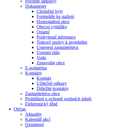
Povinné smlouvy
Dokumenty
Chráněné byty
Formuláře ke stažení
Hospodaření obce
Obecní vyhlášky
Ostatní
Poskytnuté informace
Tiskové zprávy k projektům
Usnesení zastupitelstva
Územní plán
Voda
Zpravodaj obce
E-podatelna
Kontakty
Kontakt
Užitečné odkazy
Důležité kontakty
Zastupitelstvo obce
Prohlášení o ochraně osobních údajů
Elektronický úřad
Občan
Aktuality
Kalendář akcí
Oznámení