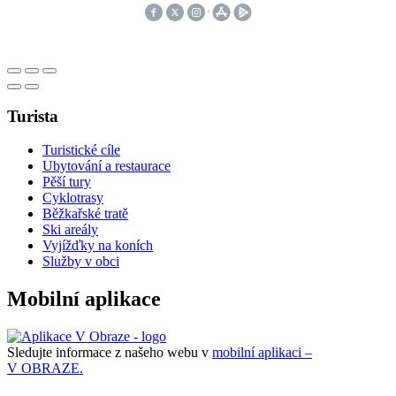
Turista
Turistické cíle
Ubytování a restaurace
Pěší tury
Cyklotrasy
Běžkařské tratě
Ski areály
Vyjížďky na koních
Služby v obci
Mobilní aplikace
Sledujte informace z našeho webu v
mobilní aplikaci –
V OBRAZE.