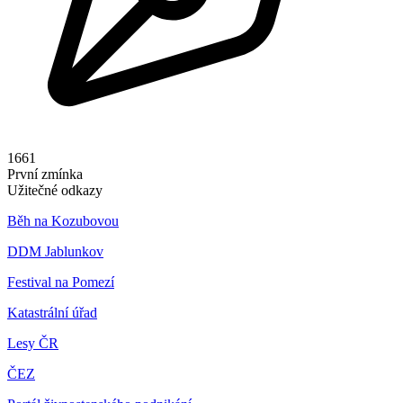
1661
První zmínka
Užitečné odkazy
Běh na Kozubovou
DDM Jablunkov
Festival na Pomezí
Katastrální úřad
Lesy ČR
ČEZ