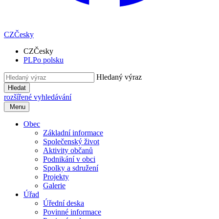
CZ
Česky
CZ
Česky
PL
Po polsku
Hledaný výraz
Hledat
rozšířené vyhledávání
Menu
Obec
Základní informace
Společenský život
Aktivity občanů
Podnikání v obci
Spolky a sdružení
Projekty
Galerie
Úřad
Úřední deska
Povinné informace