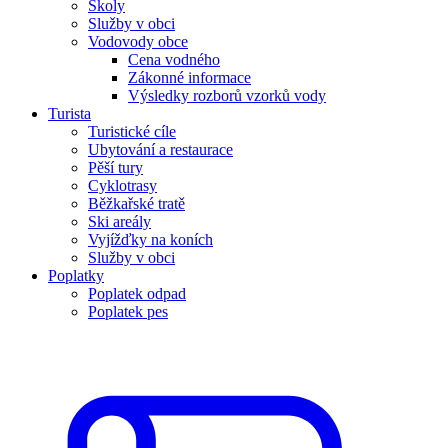
Školy
Služby v obci
Vodovody obce
Cena vodného
Zákonné informace
Výsledky rozborů vzorků vody
Turista
Turistické cíle
Ubytování a restaurace
Pěší tury
Cyklotrasy
Běžkařské tratě
Ski areály
Vyjížďky na koních
Služby v obci
Poplatky
Poplatek odpad
Poplatek pes