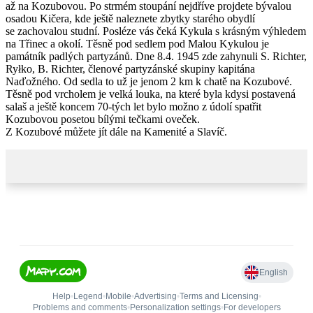
až na Kozubovou. Po strmém stoupání nejdříve projdete bývalou
osadou Kičera, kde ještě naleznete zbytky starého obydlí
se zachovalou studní. Posléze vás čeká Kykula s krásným výhledem
na Třinec a okolí. Těsně pod sedlem pod Malou Kykulou je
památník padlých partyzánů. Dne 8.4. 1945 zde zahynuli S. Richter,
Ryłko, B. Richter, členové partyzánské skupiny kapitána
Naďožného. Od sedla to už je jenom 2 km k chatě na Kozubové.
Těsně pod vrcholem je velká louka, na které byla kdysi postavená
salaš a ještě koncem 70-tých let bylo možno z údolí spatřit
Kozubovou posetou bílými tečkami oveček.
Z Kozubové můžete jít dále na Kamenité a Slavíč.