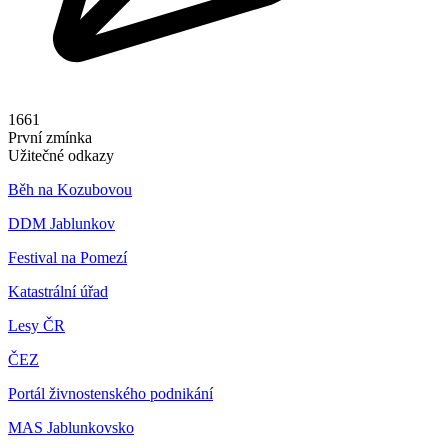
1661
První zmínka
Užitečné odkazy
Běh na Kozubovou
DDM Jablunkov
Festival na Pomezí
Katastrální úřad
Lesy ČR
ČEZ
Portál živnostenského podnikání
MAS Jablunkovsko