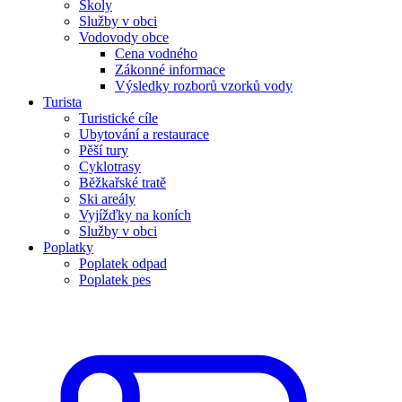
Školy
Služby v obci
Vodovody obce
Cena vodného
Zákonné informace
Výsledky rozborů vzorků vody
Turista
Turistické cíle
Ubytování a restaurace
Pěší tury
Cyklotrasy
Běžkařské tratě
Ski areály
Vyjížďky na koních
Služby v obci
Poplatky
Poplatek odpad
Poplatek pes