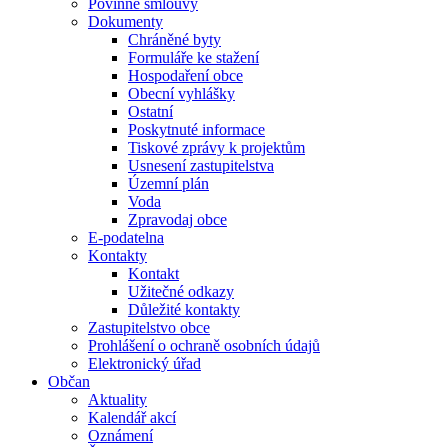
Povinné smlouvy
Dokumenty
Chráněné byty
Formuláře ke stažení
Hospodaření obce
Obecní vyhlášky
Ostatní
Poskytnuté informace
Tiskové zprávy k projektům
Usnesení zastupitelstva
Územní plán
Voda
Zpravodaj obce
E-podatelna
Kontakty
Kontakt
Užitečné odkazy
Důležité kontakty
Zastupitelstvo obce
Prohlášení o ochraně osobních údajů
Elektronický úřad
Občan
Aktuality
Kalendář akcí
Oznámení