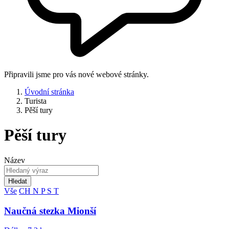
Připravili jsme pro vás nové webové stránky.
Úvodní stránka
Turista
Pěší tury
Pěší tury
Název
Hledat
Vše
CH
N
P
S
T
Naučná stezka Mionší