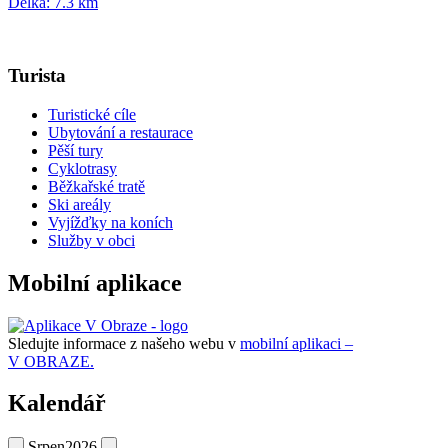
Délka: 7.3 km
Turista
Turistické cíle
Ubytování a restaurace
Pěší tury
Cyklotrasy
Běžkařské tratě
Ski areály
Vyjížďky na koních
Služby v obci
Mobilní aplikace
Sledujte informace z našeho webu v
mobilní aplikaci –
V OBRAZE.
Kalendář
Srpen
2026