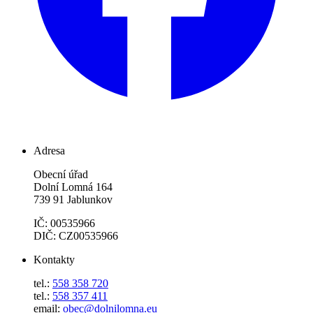
Adresa
Obecní úřad
Dolní Lomná 164
739 91 Jablunkov
IČ: 00535966
DIČ: CZ00535966
Kontakty
tel.:
558 358 720
tel.:
558 357 411
email:
obec@dolnilomna.eu