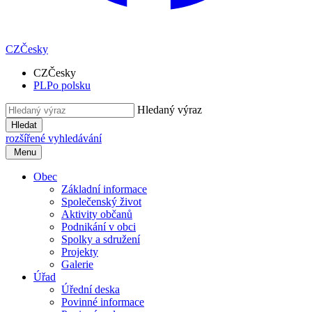
CZ
Česky
CZ
Česky
PL
Po polsku
Hledaný výraz
Hledat
rozšířené vyhledávání
Menu
Obec
Základní informace
Společenský život
Aktivity občanů
Podnikání v obci
Spolky a sdružení
Projekty
Galerie
Úřad
Úřední deska
Povinné informace