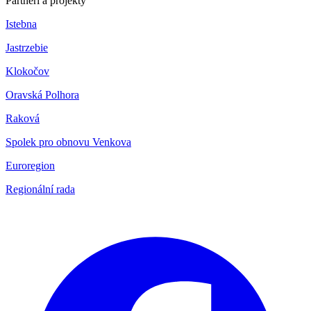
Partneři a projekty
Istebna
Jastrzebie
Klokočov
Oravská Polhora
Raková
Spolek pro obnovu Venkova
Euroregion
Regionální rada