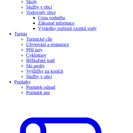
Školy
Služby v obci
Vodovody obce
Cena vodného
Zákonné informace
Výsledky rozborů vzorků vody
Turista
Turistické cíle
Ubytování a restaurace
Pěší tury
Cyklotrasy
Běžkařské tratě
Ski areály
Vyjížďky na koních
Služby v obci
Poplatky
Poplatek odpad
Poplatek pes