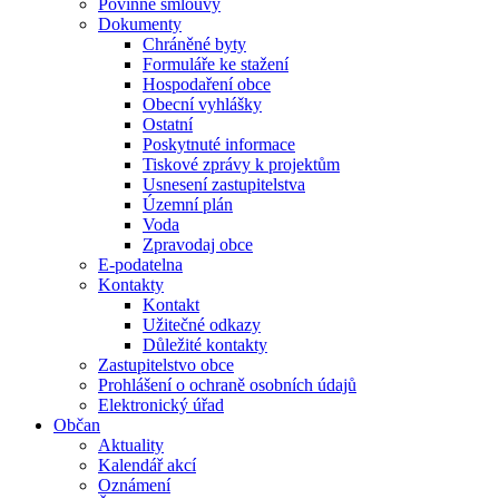
Povinné smlouvy
Dokumenty
Chráněné byty
Formuláře ke stažení
Hospodaření obce
Obecní vyhlášky
Ostatní
Poskytnuté informace
Tiskové zprávy k projektům
Usnesení zastupitelstva
Územní plán
Voda
Zpravodaj obce
E-podatelna
Kontakty
Kontakt
Užitečné odkazy
Důležité kontakty
Zastupitelstvo obce
Prohlášení o ochraně osobních údajů
Elektronický úřad
Občan
Aktuality
Kalendář akcí
Oznámení