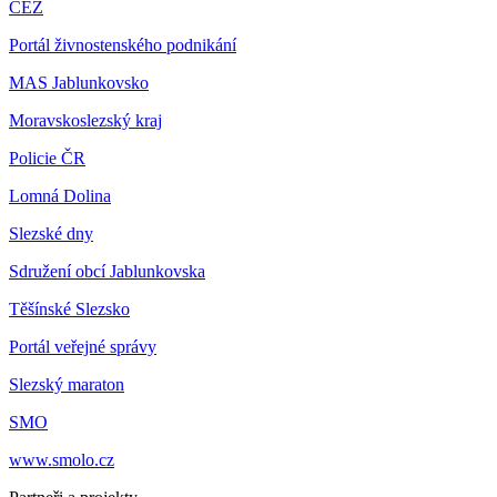
ČEZ
Portál živnostenského podnikání
MAS Jablunkovsko
Moravskoslezský kraj
Policie ČR
Lomná Dolina
Slezské dny
Sdružení obcí Jablunkovska
Těšínské Slezsko
Portál veřejné správy
Slezský maraton
SMO
www.smolo.cz