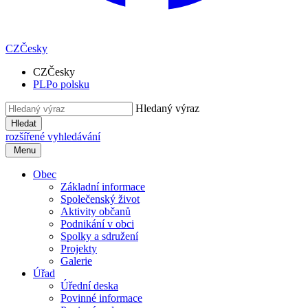
CZ
Česky
CZ
Česky
PL
Po polsku
Hledaný výraz
Hledat
rozšířené vyhledávání
Menu
Obec
Základní informace
Společenský život
Aktivity občanů
Podnikání v obci
Spolky a sdružení
Projekty
Galerie
Úřad
Úřední deska
Povinné informace