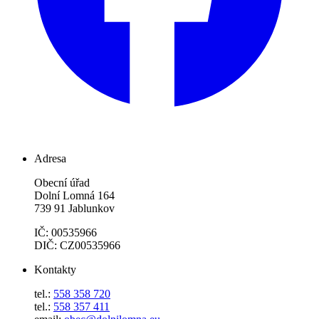
Adresa
Obecní úřad
Dolní Lomná 164
739 91 Jablunkov
IČ: 00535966
DIČ: CZ00535966
Kontakty
tel.:
558 358 720
tel.:
558 357 411