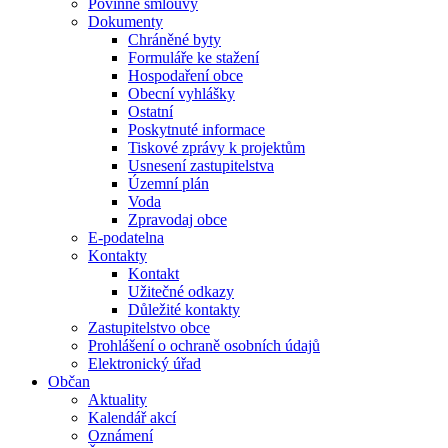
Povinné smlouvy
Dokumenty
Chráněné byty
Formuláře ke stažení
Hospodaření obce
Obecní vyhlášky
Ostatní
Poskytnuté informace
Tiskové zprávy k projektům
Usnesení zastupitelstva
Územní plán
Voda
Zpravodaj obce
E-podatelna
Kontakty
Kontakt
Užitečné odkazy
Důležité kontakty
Zastupitelstvo obce
Prohlášení o ochraně osobních údajů
Elektronický úřad
Občan
Aktuality
Kalendář akcí
Oznámení