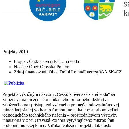
Projekty 2019
Projekt: Československá slaná voda
Nositel: Obec Oravská Polhora
Zdroj financování: Obec Dolní LomnáInterreg V-A SK-CZ
Projekt s výstižným názvom „Česko-slovenská slaná voda“ sa
zameriava na prezentáciu unikátneho prírodného dedičstva
založeného na sprístupnení vzácneho prameňa jódovo-brómovej
minerálnej slanej vody a to formou inovatívneho a pritom veľmi
jednoduchého technického riešenia – prostredníctvom výstavby
inhalatória v obci Oravská Polhora vytvárajúceho mikroklímu
podobnú morskej klíme. Vďaka realizácii projektu tak došlo