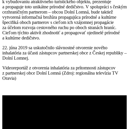
k vybudovaniu atraktívneho turistického objektu, prezentuje
a propaguje toto unikátne prírodné dedičstvo. V spolupráci s českým
cezhraničným partnerom – obcou Dolní Lomná, bude taktiež
vytvorená informačná brožúra propagujúca prírodné a kultúrne
špecifiká oboch partnerov s cieľom ich vzájomnej propagácie
za účelom rozvoja cestovného ruchu po oboch stranách hraníc.
Cieľom týchto aktivít zhodnotiť a propagovať ojedinelé prírodné
a kultúrne dedičstvo.
22. júna 2019 sa uskutočnilo slávnostné otvorenie nového
inhalatória za účasti zástupcov partnerskej obce z Českej republiky –
Dolní Lomnej.
Videoreportáž z otvorenia inhalatória za prítomnosti zástupcov
z partnerskej obce Dolní Lomná (Zdroj: regionálna televízia TV
Oravia)