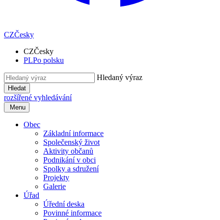
CZ
Česky
CZ
Česky
PL
Po polsku
Hledaný výraz
Hledat
rozšířené vyhledávání
Menu
Obec
Základní informace
Společenský život
Aktivity občanů
Podnikání v obci
Spolky a sdružení
Projekty
Galerie
Úřad
Úřední deska
Povinné informace