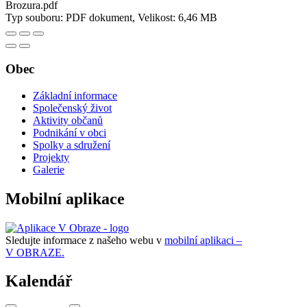
Brozura.pdf
Typ souboru: PDF dokument, Velikost: 6,46 MB
Obec
Základní informace
Společenský život
Aktivity občanů
Podnikání v obci
Spolky a sdružení
Projekty
Galerie
Mobilní aplikace
Sledujte informace z našeho webu v
mobilní aplikaci –
V OBRAZE.
Kalendář