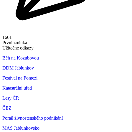
1661
První zmínka
Užitečné odkazy
Běh na Kozubovou
DDM Jablunkov
Festival na Pomezí
Katastrální úřad
Lesy ČR
ČEZ
Portál živnostenského podnikání
MAS Jablunkovsko