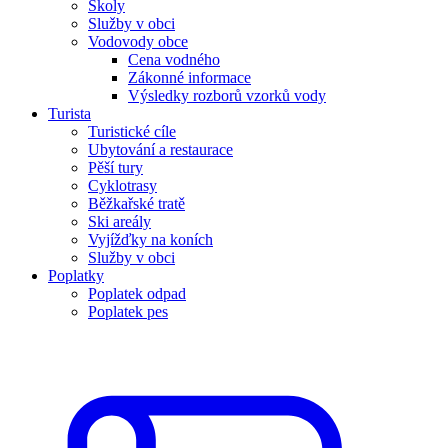
Školy
Služby v obci
Vodovody obce
Cena vodného
Zákonné informace
Výsledky rozborů vzorků vody
Turista
Turistické cíle
Ubytování a restaurace
Pěší tury
Cyklotrasy
Běžkařské tratě
Ski areály
Vyjížďky na koních
Služby v obci
Poplatky
Poplatek odpad
Poplatek pes