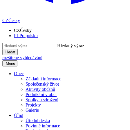
CZ
Česky
CZ
Česky
PL
Po polsku
Hledaný výraz
Hledat
rozšířené vyhledávání
Menu
Obec
Základní informace
Společenský život
Aktivity občanů
Podnikání v obci
Spolky a sdružení
Projekty
Galerie
Úřad
Úřední deska
Povinné informace