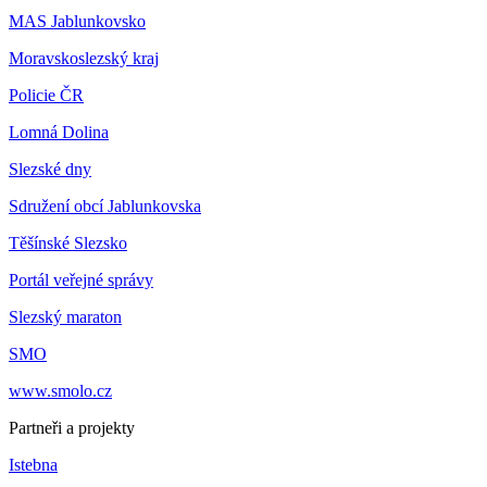
MAS Jablunkovsko
Moravskoslezský kraj
Policie ČR
Lomná Dolina
Slezské dny
Sdružení obcí Jablunkovska
Těšínské Slezsko
Portál veřejné správy
Slezský maraton
SMO
www.smolo.cz
Partneři a projekty
Istebna