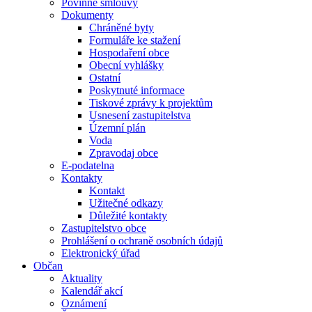
Povinné smlouvy
Dokumenty
Chráněné byty
Formuláře ke stažení
Hospodaření obce
Obecní vyhlášky
Ostatní
Poskytnuté informace
Tiskové zprávy k projektům
Usnesení zastupitelstva
Územní plán
Voda
Zpravodaj obce
E-podatelna
Kontakty
Kontakt
Užitečné odkazy
Důležité kontakty
Zastupitelstvo obce
Prohlášení o ochraně osobních údajů
Elektronický úřad
Občan
Aktuality
Kalendář akcí
Oznámení