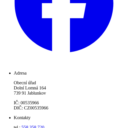
Adresa
Obecní úřad
Dolní Lomná 164
739 91 Jablunkov
IČ: 00535966
DIČ: CZ00535966
Kontakty
tel.:
558 358 720