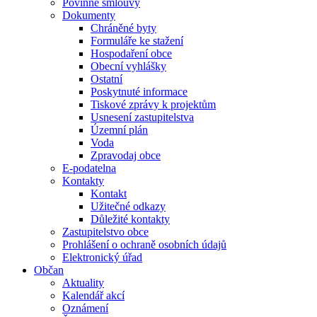
Povinné smlouvy
Dokumenty
Chráněné byty
Formuláře ke stažení
Hospodaření obce
Obecní vyhlášky
Ostatní
Poskytnuté informace
Tiskové zprávy k projektům
Usnesení zastupitelstva
Územní plán
Voda
Zpravodaj obce
E-podatelna
Kontakty
Kontakt
Užitečné odkazy
Důležité kontakty
Zastupitelstvo obce
Prohlášení o ochraně osobních údajů
Elektronický úřad
Občan
Aktuality
Kalendář akcí
Oznámení