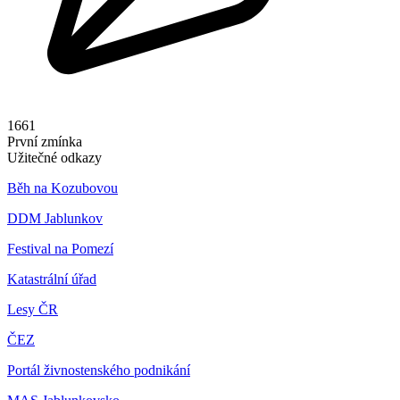
1661
První zmínka
Užitečné odkazy
Běh na Kozubovou
DDM Jablunkov
Festival na Pomezí
Katastrální úřad
Lesy ČR
ČEZ
Portál živnostenského podnikání