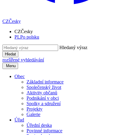
CZ
Česky
CZ
Česky
PL
Po polsku
Hledaný výraz
Hledat
rozšířené vyhledávání
Menu
Obec
Základní informace
Společenský život
Aktivity občanů
Podnikání v obci
Spolky a sdružení
Projekty
Galerie
Úřad
Úřední deska
Povinné informace