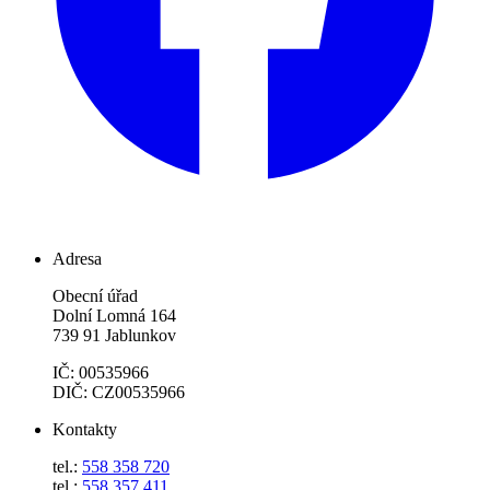
Adresa
Obecní úřad
Dolní Lomná 164
739 91 Jablunkov
IČ: 00535966
DIČ: CZ00535966
Kontakty
tel.:
558 358 720
tel.:
558 357 411