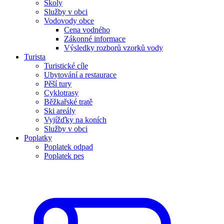
Školy
Služby v obci
Vodovody obce
Cena vodného
Zákonné informace
Výsledky rozborů vzorků vody
Turista
Turistické cíle
Ubytování a restaurace
Pěší tury
Cyklotrasy
Běžkařské tratě
Ski areály
Vyjížďky na koních
Služby v obci
Poplatky
Poplatek odpad
Poplatek pes