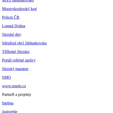
MAS Jablunkovsko
Moravskoslezský kraj
Policie ČR
Lomná Dolina
Slezské dny
Sdružení obcí Jablunkovska
Těšínské Slezsko
Portál veřejné správy
Slezský maraton
SMO
www.smolo.cz
Partneři a projekty
Istebna
Jastrzebie