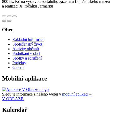
800 tis. Kč na výstavbu sociálního zázemí u Lomňanského muzea
a realizaci X. ročníku Jarmarku
Obec
Základní informace
Společenský život
Aktivity občanů
Podnikání v obci
Spolky a sdružení
Projekty
Galerie
Mobilní aplikace
Sledujte informace z našeho webu v
mobilní aplikaci –
V OBRAZE.
Kalendář