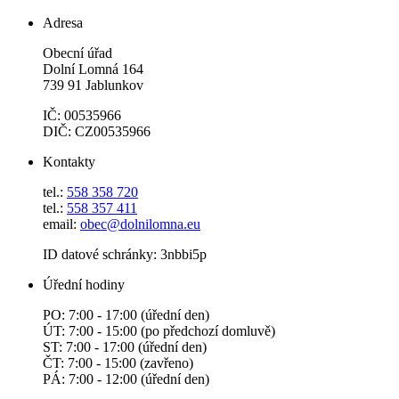
Adresa
Obecní úřad
Dolní Lomná 164
739 91 Jablunkov
IČ: 00535966
DIČ: CZ00535966
Kontakty
tel.:
558 358 720
tel.:
558 357 411
email:
obec@dolnilomna.eu
ID datové schránky: 3nbbi5p
Úřední hodiny
PO: 7:00 - 17:00 (úřední den)
ÚT: 7:00 - 15:00 (po předchozí domluvě)
ST: 7:00 - 17:00 (úřední den)
ČT: 7:00 - 15:00 (zavřeno)
PÁ: 7:00 - 12:00 (úřední den)