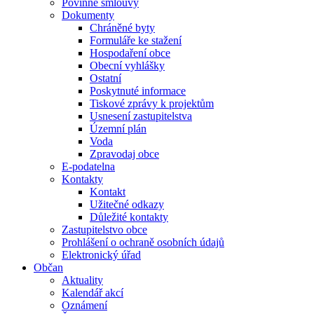
Povinné smlouvy
Dokumenty
Chráněné byty
Formuláře ke stažení
Hospodaření obce
Obecní vyhlášky
Ostatní
Poskytnuté informace
Tiskové zprávy k projektům
Usnesení zastupitelstva
Územní plán
Voda
Zpravodaj obce
E-podatelna
Kontakty
Kontakt
Užitečné odkazy
Důležité kontakty
Zastupitelstvo obce
Prohlášení o ochraně osobních údajů
Elektronický úřad
Občan
Aktuality
Kalendář akcí
Oznámení