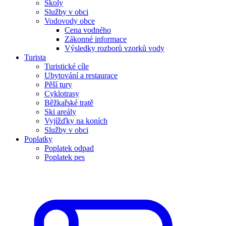
Školy
Služby v obci
Vodovody obce
Cena vodného
Zákonné informace
Výsledky rozborů vzorků vody
Turista
Turistické cíle
Ubytování a restaurace
Pěší tury
Cyklotrasy
Běžkařské tratě
Ski areály
Vyjížďky na koních
Služby v obci
Poplatky
Poplatek odpad
Poplatek pes