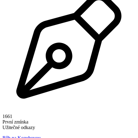
1661
První zmínka
Užitečné odkazy
Běh na Kozubovou