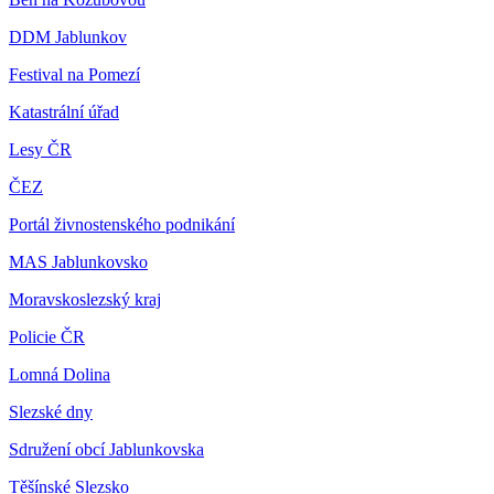
DDM Jablunkov
Festival na Pomezí
Katastrální úřad
Lesy ČR
ČEZ
Portál živnostenského podnikání
MAS Jablunkovsko
Moravskoslezský kraj
Policie ČR
Lomná Dolina
Slezské dny
Sdružení obcí Jablunkovska
Těšínské Slezsko