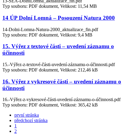
13-SEA-DolniLomna_aktualizace_fin.pdf
Typ souboru: PDF dokument, Velikost: 11,54 MB
14 ÚP Dolní Lomná – Posouzení Natura 2000
14-Dolni-Lomna-Natura-2000_aktualizace_fin.pdf
Typ souboru: PDF dokument, Velikost: 9,4 MB
15. Výřez z textové části – uvedení záznamu o
účinnosti
15.-Výřez-z-textové-části-uvedení-záznamu-o-účinnosti.pdf
Typ souboru: PDF dokument, Velikost: 212,46 kB
16. Výřez z vykresové části – uvedení záznamu o
účinnosti
16.-Výřez-z-vykresové-části-uvedení-záznamu-o-účinnosti.pdf
Typ souboru: PDF dokument, Velikost: 365,42 kB
první stránka
předchozí stránka
1
2