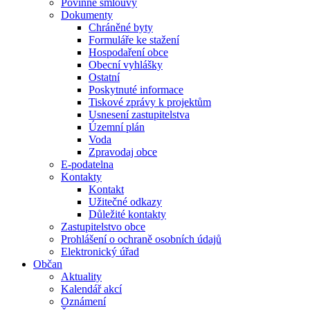
Povinné smlouvy
Dokumenty
Chráněné byty
Formuláře ke stažení
Hospodaření obce
Obecní vyhlášky
Ostatní
Poskytnuté informace
Tiskové zprávy k projektům
Usnesení zastupitelstva
Územní plán
Voda
Zpravodaj obce
E-podatelna
Kontakty
Kontakt
Užitečné odkazy
Důležité kontakty
Zastupitelstvo obce
Prohlášení o ochraně osobních údajů
Elektronický úřad
Občan
Aktuality
Kalendář akcí
Oznámení