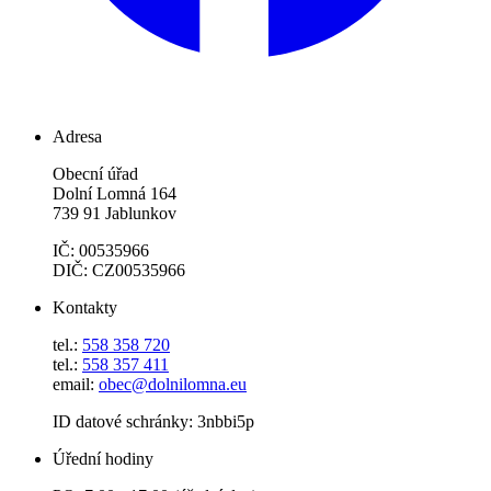
Adresa
Obecní úřad
Dolní Lomná 164
739 91 Jablunkov
IČ: 00535966
DIČ: CZ00535966
Kontakty
tel.:
558 358 720
tel.:
558 357 411
email:
obec@dolnilomna.eu
ID datové schránky: 3nbbi5p
Úřední hodiny