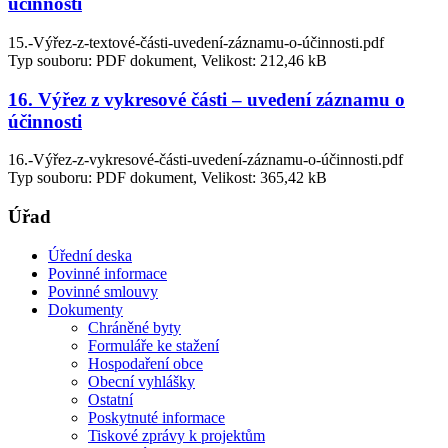
účinnosti
15.-Výřez-z-textové-části-uvedení-záznamu-o-účinnosti.pdf
Typ souboru: PDF dokument, Velikost: 212,46 kB
16. Výřez z vykresové části – uvedení záznamu o
účinnosti
16.-Výřez-z-vykresové-části-uvedení-záznamu-o-účinnosti.pdf
Typ souboru: PDF dokument, Velikost: 365,42 kB
Úřad
Úřední deska
Povinné informace
Povinné smlouvy
Dokumenty
Chráněné byty
Formuláře ke stažení
Hospodaření obce
Obecní vyhlášky
Ostatní
Poskytnuté informace
Tiskové zprávy k projektům