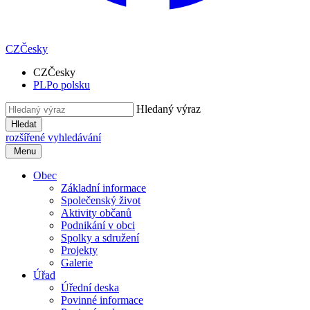
CZ
Česky
CZ
Česky
PL
Po polsku
Hledaný výraz
Hledat
rozšířené vyhledávání
Menu
Obec
Základní informace
Společenský život
Aktivity občanů
Podnikání v obci
Spolky a sdružení
Projekty
Galerie
Úřad
Úřední deska
Povinné informace