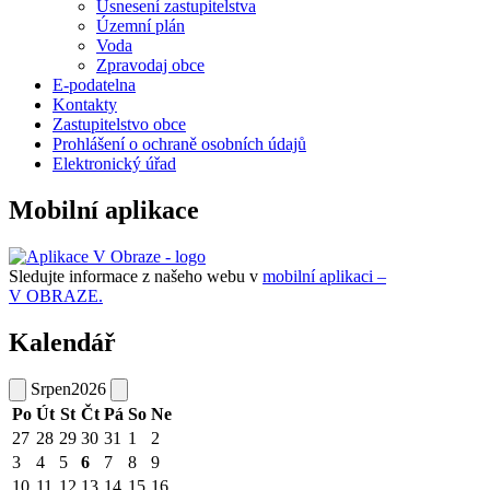
Usnesení zastupitelstva
Územní plán
Voda
Zpravodaj obce
E-podatelna
Kontakty
Zastupitelstvo obce
Prohlášení o ochraně osobních údajů
Elektronický úřad
Mobilní aplikace
Sledujte informace z našeho webu v
mobilní aplikaci –
V OBRAZE.
Kalendář
Srpen
2026
Po
Út
St
Čt
Pá
So
Ne
27
28
29
30
31
1
2
3
4
5
6
7
8
9
10
11
12
13
14
15
16