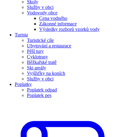
Školy
Služby v obci
Vodovody obce
Cena vodného
Zákonné informace
Výsledky rozborů vzorků vody
Turista
Turistické cíle
Ubytování a restaurace
Pěší tury
Cyklotrasy
Běžkařské tratě
Ski areály
Vyjížďky na koních
Služby v obci
Poplatky
Poplatek odpad
Poplatek pes