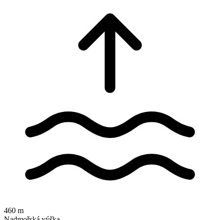
460 m
Nadmořská výška