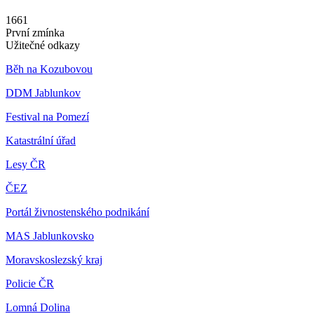
1661
První zmínka
Užitečné odkazy
Běh na Kozubovou
DDM Jablunkov
Festival na Pomezí
Katastrální úřad
Lesy ČR
ČEZ
Portál živnostenského podnikání
MAS Jablunkovsko
Moravskoslezský kraj
Policie ČR
Lomná Dolina