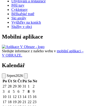
Ubytování a restaurace
Pěší tury
Cyklotrasy
Běžkařské tratě
Ski areály
Vyjížďky na koních
Služby v obci
Mobilní aplikace
Sledujte informace z našeho webu v
mobilní aplikaci –
V OBRAZE.
Kalendář
Srpen
2026
Po
Út
St
Čt
Pá
So
Ne
27
28
29
30
31
1
2
3
4
5
6
7
8
9
10
11
12
13
14
15
16
17
18
19
20
21
22
23