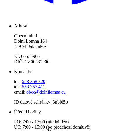
Adresa
Obecní úřad
Dolní Lomná 164
739 91 Jablunkov
IČ: 00535966
DIČ: CZ00535966
Kontakty
tel.:
558 358 720
tel.:
558 357 411
email:
obec@dolnilomna.eu
ID datové schránky: 3nbbi5p
Úřední hodiny
PO: 7:00 - 17:00 (úřední den)
ÚT: 7:00 - 15:00 (po předchozí domluvě)