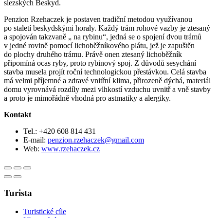
slezských Beskyd.
Penzion Rzehaczek je postaven tradiční metodou využívanou
po staletí beskydskými horaly. Každý trám rohové vazby je ztesaný
a spojován takzvaně „ na rybinu“, jedná se o spojení dvou trámů
v jedné rovině pomocí lichoběžníkového plátu, jež je zapuštěn
do plochy druhého trámu. Právě onen ztesaný lichoběžník
připomíná ocas ryby, proto rybinový spoj. Z důvodů sesychání
stavba musela projít roční technologickou přestávkou. Celá stavba
má velmi příjemné a zdravé vnitřní klima, přirozeně dýchá, materiál
domu vyrovnává rozdíly mezi vlhkostí vzduchu uvnitř a vně stavby
a proto je mimořádně vhodná pro astmatiky a alergiky.
Kontakt
Tel.: +420 608 814 431
E-mail:
penzion.rzehaczek@gmail.com
Web:
www.rzehaczek.cz
Turista
Turistické cíle