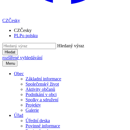
CZ
Česky
CZ
Česky
PL
Po polsku
Hledaný výraz
Hledat
rozšířené vyhledávání
Menu
Obec
Základní informace
Společenský život
Aktivity občanů
Podnikání v obci
Spolky a sdružení
Projekty
Galerie
Úřad
Úřední deska
Povinné informace