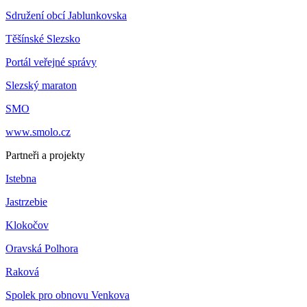
Sdružení obcí Jablunkovska
Těšínské Slezsko
Portál veřejné správy
Slezský maraton
SMO
www.smolo.cz
Partneři a projekty
Istebna
Jastrzebie
Klokočov
Oravská Polhora
Raková
Spolek pro obnovu Venkova