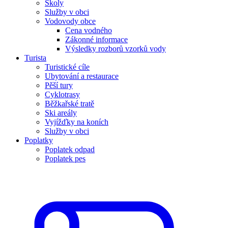
Školy
Služby v obci
Vodovody obce
Cena vodného
Zákonné informace
Výsledky rozborů vzorků vody
Turista
Turistické cíle
Ubytování a restaurace
Pěší tury
Cyklotrasy
Běžkařské tratě
Ski areály
Vyjížďky na koních
Služby v obci
Poplatky
Poplatek odpad
Poplatek pes