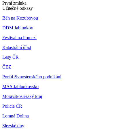
První zmínka
Užitečné odkazy
Běh na Kozubovou
DDM Jablunkov
Festival na Pomezí
Katastrální úřad
Lesy ČR
ČEZ
Portál živnostenského podnikání
MAS Jablunkovsko
Moravskoslezský kraj
Policie ČR
Lomná Dolina
Slezské dny