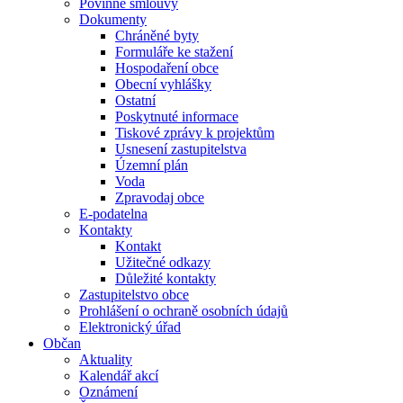
Povinné smlouvy
Dokumenty
Chráněné byty
Formuláře ke stažení
Hospodaření obce
Obecní vyhlášky
Ostatní
Poskytnuté informace
Tiskové zprávy k projektům
Usnesení zastupitelstva
Územní plán
Voda
Zpravodaj obce
E-podatelna
Kontakty
Kontakt
Užitečné odkazy
Důležité kontakty
Zastupitelstvo obce
Prohlášení o ochraně osobních údajů
Elektronický úřad
Občan
Aktuality
Kalendář akcí
Oznámení