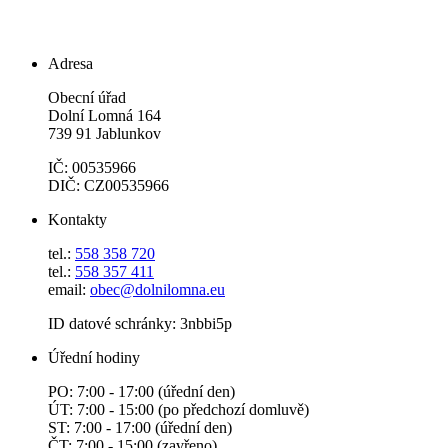
Adresa
Obecní úřad
Dolní Lomná 164
739 91 Jablunkov
IČ: 00535966
DIČ: CZ00535966
Kontakty
tel.:
558 358 720
tel.:
558 357 411
email:
obec@dolnilomna.eu
ID datové schránky: 3nbbi5p
Úřední hodiny
PO: 7:00 - 17:00 (úřední den)
ÚT: 7:00 - 15:00 (po předchozí domluvě)
ST: 7:00 - 17:00 (úřední den)
ČT: 7:00 - 15:00 (zavřeno)