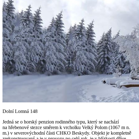
Dolní Lomná 148
Jedná se o horský penzion rodinného typu, který se nachází
na hřebenové stezce směrem k vrcholku Velký Polom (1067 m n.
m.) v severovýchodní části CHKO Beskydy. Objekt je kompletně
zrekonstruovaný a je v provozu po celý rok, je v blízkosti dříve