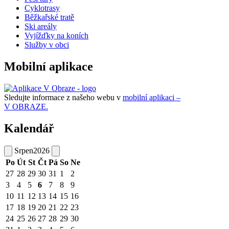
Cyklotrasy
Běžkařské tratě
Ski areály
Vyjížďky na koních
Služby v obci
Mobilní aplikace
Sledujte informace z našeho webu v
mobilní aplikaci –
V OBRAZE.
Kalendář
Srpen
2026
Po
Út
St
Čt
Pá
So
Ne
27
28
29
30
31
1
2
3
4
5
6
7
8
9
10
11
12
13
14
15
16
17
18
19
20
21
22
23
24
25
26
27
28
29
30