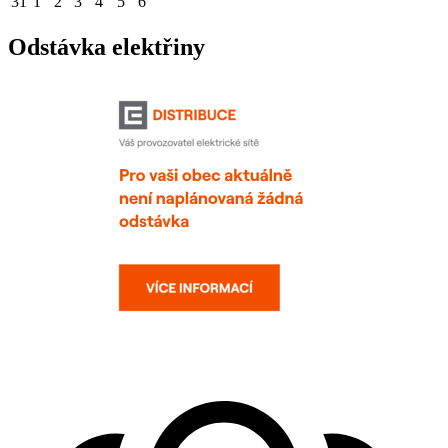
31
1
2
3
4
5
6
Odstávka elektřiny