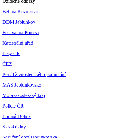
Užitečné odkazy
Běh na Kozubovou
DDM Jablunkov
Festival na Pomezí
Katastrální úřad
Lesy ČR
ČEZ
Portál živnostenského podnikání
MAS Jablunkovsko
Moravskoslezský kraj
Policie ČR
Lomná Dolina
Slezské dny
Sdružení obcí Jablunkovska