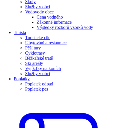
Školy
Služby v obci
Vodovody obce
Cena vodného
Zákonné informace
Výsledky rozborů vzorků vody
Turista
Turistické cíle
Ubytování a restaurace
Pěší tury
Cyklotrasy
Běžkařské tratě
Ski areály
Vyjížďky na koních
Služby v obci
Poplatky
Poplatek odpad
Poplatek pes