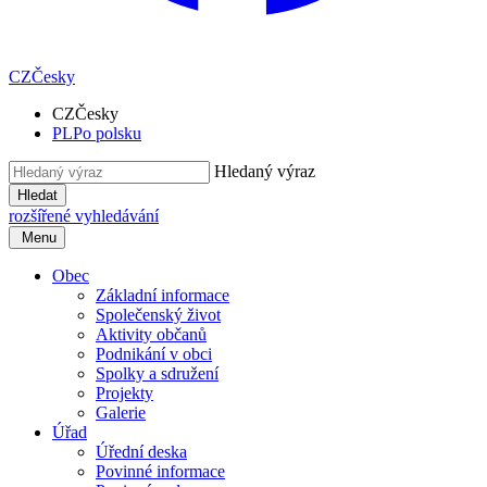
CZ
Česky
CZ
Česky
PL
Po polsku
Hledaný výraz
Hledat
rozšířené vyhledávání
Menu
Obec
Základní informace
Společenský život
Aktivity občanů
Podnikání v obci
Spolky a sdružení
Projekty
Galerie
Úřad
Úřední deska
Povinné informace