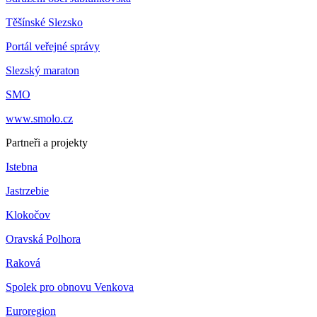
Těšínské Slezsko
Portál veřejné správy
Slezský maraton
SMO
www.smolo.cz
Partneři a projekty
Istebna
Jastrzebie
Klokočov
Oravská Polhora
Raková
Spolek pro obnovu Venkova
Euroregion