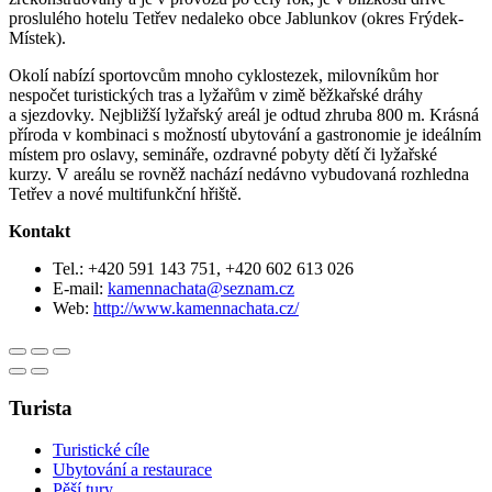
proslulého hotelu Tetřev nedaleko obce Jablunkov (okres Frýdek-
Místek).
Okolí nabízí sportovcům mnoho cyklostezek, milovníkům hor
nespočet turistických tras a lyžařům v zimě běžkařské dráhy
a sjezdovky. Nejbližší lyžařský areál je odtud zhruba 800 m. Krásná
příroda v kombinaci s možností ubytování a gastronomie je ideálním
místem pro oslavy, semináře, ozdravné pobyty dětí či lyžařské
kurzy. V areálu se rovněž nachází nedávno vybudovaná rozhledna
Tetřev a nové multifunkční hřiště.
Kontakt
Tel.: +420 591 143 751, +420 602 613 026
E-mail:
kamennachata@seznam.cz
Web:
http://www.kamennachata.cz/
Turista
Turistické cíle
Ubytování a restaurace
Pěší tury