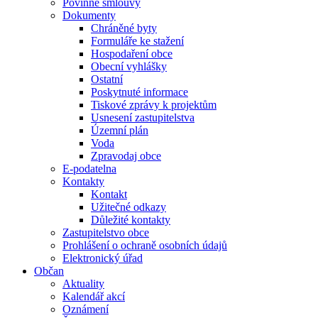
Povinné smlouvy
Dokumenty
Chráněné byty
Formuláře ke stažení
Hospodaření obce
Obecní vyhlášky
Ostatní
Poskytnuté informace
Tiskové zprávy k projektům
Usnesení zastupitelstva
Územní plán
Voda
Zpravodaj obce
E-podatelna
Kontakty
Kontakt
Užitečné odkazy
Důležité kontakty
Zastupitelstvo obce
Prohlášení o ochraně osobních údajů
Elektronický úřad
Občan
Aktuality
Kalendář akcí
Oznámení