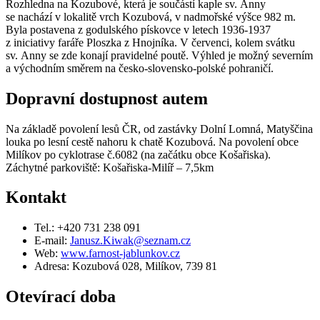
Rozhledna na Kozubové, která je součástí kaple sv. Anny
se nachází v lokalitě vrch Kozubová, v nadmořské výšce 982 m.
Byla postavena z godulského pískovce v letech 1936-1937
z iniciativy faráře Ploszka z Hnojníka. V červenci, kolem svátku
sv. Anny se zde konají pravidelné poutě. Výhled je možný severním
a východním směrem na česko-slovensko-polské pohraničí.
Dopravní dostupnost autem
Na základě povolení lesů ČR, od zastávky Dolní Lomná, Matyščina
louka po lesní cestě nahoru k chatě Kozubová. Na povolení obce
Milíkov po cyklotrase č.6082 (na začátku obce Košařiska).
Záchytné parkoviště: Košařiska-Milíř – 7,5km
Kontakt
Tel.: +420 731 238 091
E-mail:
Janusz.Kiwak@seznam.cz
Web:
www.farnost-jablunkov.cz
Adresa: Kozubová 028, Milíkov, 739 81
Otevírací doba