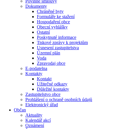
Povinné smlouvy
Dokumenty
Chráněné byty
Formuláře ke stažení
Hospodaření obce
Obecní vyhlášky
Ostatní
Poskytnuté informace
Tiskové zprávy k projektům
Usnesení zastupitelstva
Územní plán
Voda
Zpravodaj obce
E-podatelna
Kontakty
Kontakt
Užitečné odkazy
Důležité kontakty
Zastupitelstvo obce
Prohlášení o ochraně osobních údajů
Elektronický úřad
Občan
Aktuality
Kalendář akcí
Oznámení