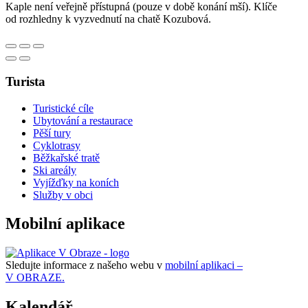
Kaple není veřejně přístupná (pouze v době konání mší). Klíče
od rozhledny k vyzvednutí na chatě Kozubová.
Turista
Turistické cíle
Ubytování a restaurace
Pěší tury
Cyklotrasy
Běžkařské tratě
Ski areály
Vyjížďky na koních
Služby v obci
Mobilní aplikace
Sledujte informace z našeho webu v
mobilní aplikaci –
V OBRAZE.
Kalendář