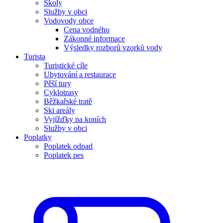
Školy
Služby v obci
Vodovody obce
Cena vodného
Zákonné informace
Výsledky rozborů vzorků vody
Turista
Turistické cíle
Ubytování a restaurace
Pěší tury
Cyklotrasy
Běžkařské tratě
Ski areály
Vyjížďky na koních
Služby v obci
Poplatky
Poplatek odpad
Poplatek pes