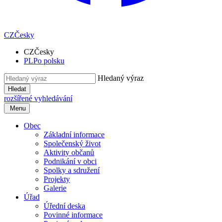
CZ
Česky
CZ
Česky
PL
Po polsku
Hledaný výraz
Hledat
rozšířené vyhledávání
Menu
Obec
Základní informace
Společenský život
Aktivity občanů
Podnikání v obci
Spolky a sdružení
Projekty
Galerie
Úřad
Úřední deska
Povinné informace