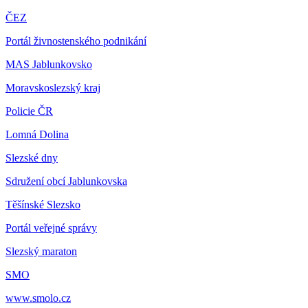
ČEZ
Portál živnostenského podnikání
MAS Jablunkovsko
Moravskoslezský kraj
Policie ČR
Lomná Dolina
Slezské dny
Sdružení obcí Jablunkovska
Těšínské Slezsko
Portál veřejné správy
Slezský maraton
SMO
www.smolo.cz