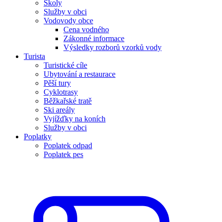
Školy
Služby v obci
Vodovody obce
Cena vodného
Zákonné informace
Výsledky rozborů vzorků vody
Turista
Turistické cíle
Ubytování a restaurace
Pěší tury
Cyklotrasy
Běžkařské tratě
Ski areály
Vyjížďky na koních
Služby v obci
Poplatky
Poplatek odpad
Poplatek pes