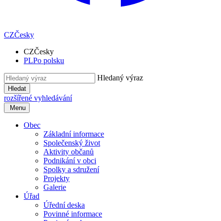
CZ
Česky
CZ
Česky
PL
Po polsku
Hledaný výraz
Hledat
rozšířené vyhledávání
Menu
Obec
Základní informace
Společenský život
Aktivity občanů
Podnikání v obci
Spolky a sdružení
Projekty
Galerie
Úřad
Úřední deska
Povinné informace