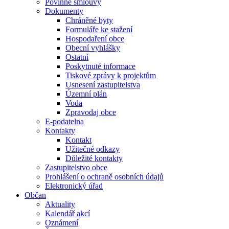
Povinné smlouvy
Dokumenty
Chráněné byty
Formuláře ke stažení
Hospodaření obce
Obecní vyhlášky
Ostatní
Poskytnuté informace
Tiskové zprávy k projektům
Usnesení zastupitelstva
Územní plán
Voda
Zpravodaj obce
E-podatelna
Kontakty
Kontakt
Užitečné odkazy
Důležité kontakty
Zastupitelstvo obce
Prohlášení o ochraně osobních údajů
Elektronický úřad
Občan
Aktuality
Kalendář akcí
Oznámení