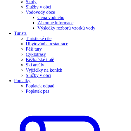
Školy
Služby v obci
Vodovody obce
Cena vodného
Zákonné informace
Výsledky rozborů vzorků vody
Turista
Turistické cíle
Ubytování a restaurace
Pěší tury
Cyklotrasy
Běžkařské tratě
Ski areály
Vyjížďky na koních
Služby v obci
Poplatky
Poplatek odpad
Poplatek pes