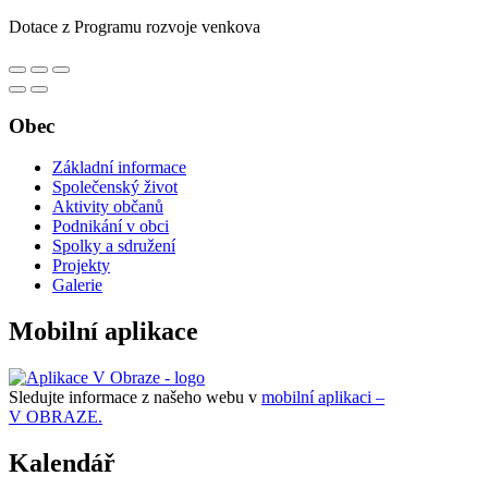
Dotace z Programu rozvoje venkova
Obec
Základní informace
Společenský život
Aktivity občanů
Podnikání v obci
Spolky a sdružení
Projekty
Galerie
Mobilní aplikace
Sledujte informace z našeho webu v
mobilní aplikaci –
V OBRAZE.
Kalendář