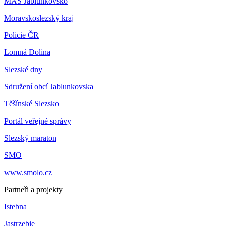
MAS Jablunkovsko
Moravskoslezský kraj
Policie ČR
Lomná Dolina
Slezské dny
Sdružení obcí Jablunkovska
Těšínské Slezsko
Portál veřejné správy
Slezský maraton
SMO
www.smolo.cz
Partneři a projekty
Istebna
Jastrzebie