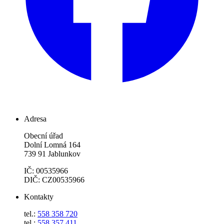
Adresa
Obecní úřad
Dolní Lomná 164
739 91 Jablunkov
IČ: 00535966
DIČ: CZ00535966
Kontakty
tel.:
558 358 720
tel.:
558 357 411