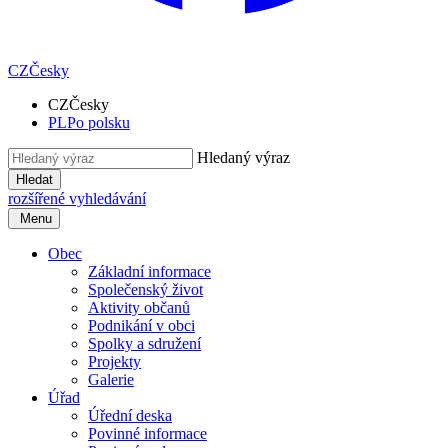
CZ
Česky
CZ
Česky
PL
Po polsku
Hledaný výraz
Hledat
rozšířené vyhledávání
Menu
Obec
Základní informace
Společenský život
Aktivity občanů
Podnikání v obci
Spolky a sdružení
Projekty
Galerie
Úřad
Úřední deska
Povinné informace