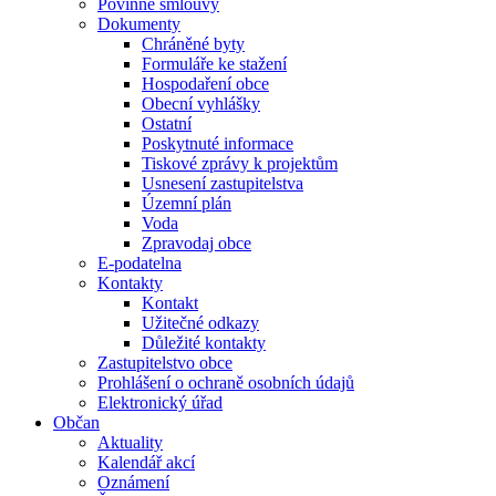
Povinné smlouvy
Dokumenty
Chráněné byty
Formuláře ke stažení
Hospodaření obce
Obecní vyhlášky
Ostatní
Poskytnuté informace
Tiskové zprávy k projektům
Usnesení zastupitelstva
Územní plán
Voda
Zpravodaj obce
E-podatelna
Kontakty
Kontakt
Užitečné odkazy
Důležité kontakty
Zastupitelstvo obce
Prohlášení o ochraně osobních údajů
Elektronický úřad
Občan
Aktuality
Kalendář akcí
Oznámení