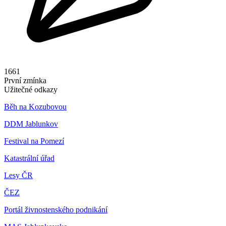
1661
První zmínka
Užitečné odkazy
Běh na Kozubovou
DDM Jablunkov
Festival na Pomezí
Katastrální úřad
Lesy ČR
ČEZ
Portál živnostenského podnikání