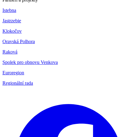
Istebna
Jastrzebie
Klokočov
Oravská Polhora
Raková
Spolek pro obnovu Venkova
Euroregion
Regionální rada