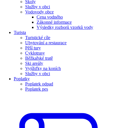
Školy
Služby v obci
Vodovody obce
Cena vodného
Zákonné informace
Výsledky rozborů vzorků vody
Turista
Turistické cíle
Ubytování a restaurace
Pěší tury
Cyklotrasy
Běžkařské tratě
Ski areály
Vyjížďky na koních
Služby v obci
Poplatky
Poplatek odpad
Poplatek pes