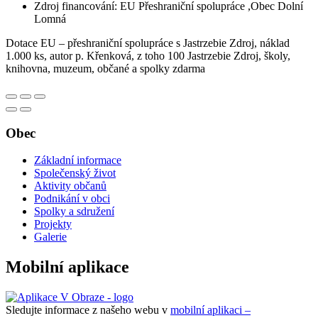
Zdroj financování: EU Přeshraniční spolupráce ,Obec Dolní
Lomná
Dotace EU – přeshraniční spolupráce s Jastrzebie Zdroj, náklad
1.000 ks, autor p. Křenková, z toho 100 Jastrzebie Zdroj, školy,
knihovna, muzeum, občané a spolky zdarma
Obec
Základní informace
Společenský život
Aktivity občanů
Podnikání v obci
Spolky a sdružení
Projekty
Galerie
Mobilní aplikace
Sledujte informace z našeho webu v
mobilní aplikaci –