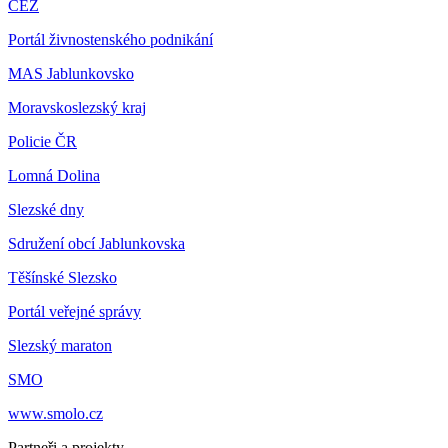
ČEZ
Portál živnostenského podnikání
MAS Jablunkovsko
Moravskoslezský kraj
Policie ČR
Lomná Dolina
Slezské dny
Sdružení obcí Jablunkovska
Těšínské Slezsko
Portál veřejné správy
Slezský maraton
SMO
www.smolo.cz
Partneři a projekty