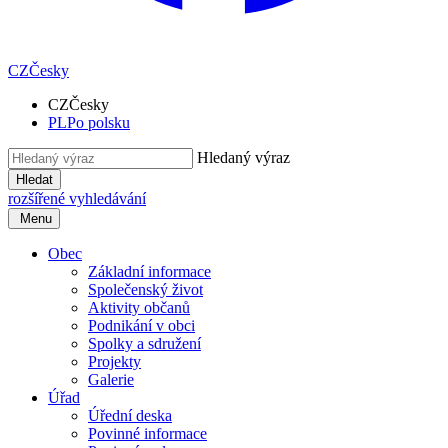
CZ
Česky
CZ
Česky
PL
Po polsku
Hledaný výraz
Hledat
rozšířené vyhledávání
Menu
Obec
Základní informace
Společenský život
Aktivity občanů
Podnikání v obci
Spolky a sdružení
Projekty
Galerie
Úřad
Úřední deska
Povinné informace