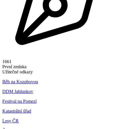
1661
První zmínka
Užitečné odkazy
Běh na Kozubovou
DDM Jablunkov
Festival na Pomezí
Katastrální úřad
Lesy ČR