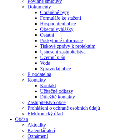
Povinné smlouvy
Dokumenty
Chráněné byty
Formuláře ke stažení
Hospodaření obce
Obecní vyhlášky
Ostatní
Poskytnuté informace
Tiskové zprávy k projektům
Usnesení zastupitelstva
Územní plán
Voda
Zpravodaj obce
E-podatelna
Kontakty
Kontakt
Užitečné odkazy
Důležité kontakty
Zastupitelstvo obce
Prohlášení o ochraně osobních údajů
Elektronický úřad
Občan
Aktuality
Kalendář akcí
Oznámení