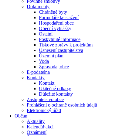
Povinné smlouvy
Dokumenty
Chráněné byty
Formuláře ke stažení
Hospodaření obce
Obecní vyhlášky
Ostatní
Poskytnuté informace
Tiskové zprávy k projektům
Usnesení zastupitelstva
Územní plán
Voda
Zpravodaj obce
E-podatelna
Kontakty
Kontakt
Užitečné odkazy
Důležité kontakty
Zastupitelstvo obce
Prohlášení o ochraně osobních údajů
Elektronický úřad
Občan
Aktuality
Kalendář akcí
Oznámení