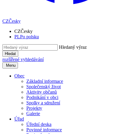
CZ
Česky
CZ
Česky
PL
Po polsku
Hledaný výraz
Hledat
rozšířené vyhledávání
Menu
Obec
Základní informace
Společenský život
Aktivity občanů
Podnikání v obci
Spolky a sdružení
Projekty
Galerie
Úřad
Úřední deska
Povinné informace