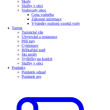
Školy
Služby v obci
Vodovody obce
Cena vodného
Zákonné informace
Výsledky rozborů vzorků vody
Turista
Turistické cíle
Ubytování a restaurace
Pěší tury
Cyklotrasy
Běžkařské tratě
Ski areály
Vyjížďky na koních
Služby v obci
Poplatky
Poplatek odpad
Poplatek pes