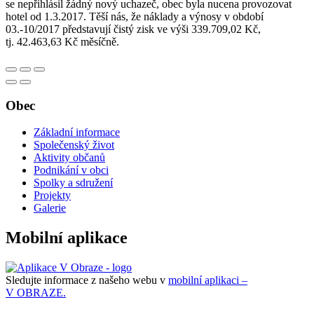
se nepřihlásil žádný nový uchazeč, obec byla nucena provozovat
hotel od 1.3.2017. Těší nás, že náklady a výnosy v období
03.-10/2017 představují čistý zisk ve výši 339.709,02 Kč,
tj. 42.463,63 Kč měsíčně.
Obec
Základní informace
Společenský život
Aktivity občanů
Podnikání v obci
Spolky a sdružení
Projekty
Galerie
Mobilní aplikace
Sledujte informace z našeho webu v
mobilní aplikaci –
V OBRAZE.