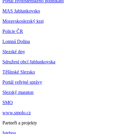
Portál živnostenského podnikání
MAS Jablunkovsko
Moravskoslezský kraj
Policie ČR
Lomná Dolina
Slezské dny
Sdružení obcí Jablunkovska
Těšínské Slezsko
Portál veřejné správy
Slezský maraton
SMO
www.smolo.cz
Partneři a projekty
Istebna