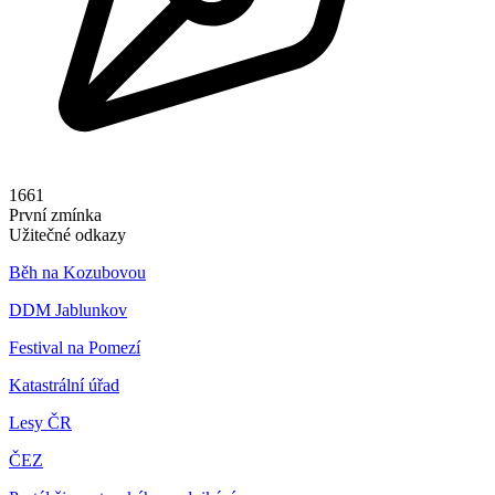
1661
První zmínka
Užitečné odkazy
Běh na Kozubovou
DDM Jablunkov
Festival na Pomezí
Katastrální úřad
Lesy ČR
ČEZ