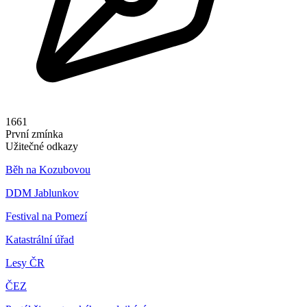
1661
První zmínka
Užitečné odkazy
Běh na Kozubovou
DDM Jablunkov
Festival na Pomezí
Katastrální úřad
Lesy ČR
ČEZ