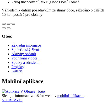
Zdroj financování: MŽP ,Obec Dolní Lomná
Vzhledem k dalším požadavkům ze strany obce, zažádáno o dalších
15 kompostérů pro občany
Obec
Základní informace
Společenský život
Aktivity občanů
Podnikání v obci
Spolky a sdružení
Projekty
Galerie
Mobilní aplikace
Sledujte informace z našeho webu v
mobilní aplikaci –
V OBRAZE.