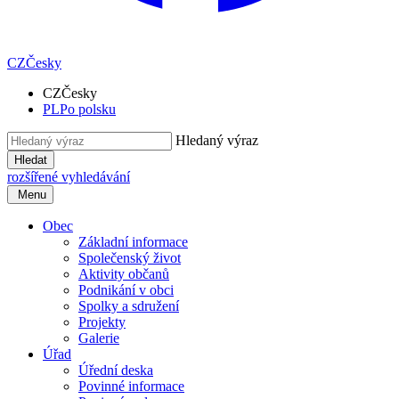
CZ
Česky
CZ
Česky
PL
Po polsku
Hledaný výraz
Hledat
rozšířené vyhledávání
Menu
Obec
Základní informace
Společenský život
Aktivity občanů
Podnikání v obci
Spolky a sdružení
Projekty
Galerie
Úřad
Úřední deska
Povinné informace