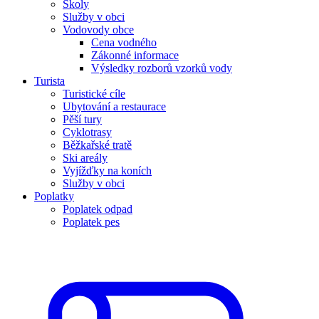
Školy
Služby v obci
Vodovody obce
Cena vodného
Zákonné informace
Výsledky rozborů vzorků vody
Turista
Turistické cíle
Ubytování a restaurace
Pěší tury
Cyklotrasy
Běžkařské tratě
Ski areály
Vyjížďky na koních
Služby v obci
Poplatky
Poplatek odpad
Poplatek pes