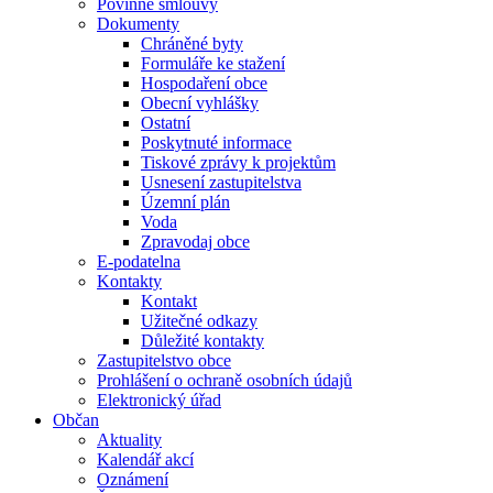
Povinné smlouvy
Dokumenty
Chráněné byty
Formuláře ke stažení
Hospodaření obce
Obecní vyhlášky
Ostatní
Poskytnuté informace
Tiskové zprávy k projektům
Usnesení zastupitelstva
Územní plán
Voda
Zpravodaj obce
E-podatelna
Kontakty
Kontakt
Užitečné odkazy
Důležité kontakty
Zastupitelstvo obce
Prohlášení o ochraně osobních údajů
Elektronický úřad
Občan
Aktuality
Kalendář akcí
Oznámení