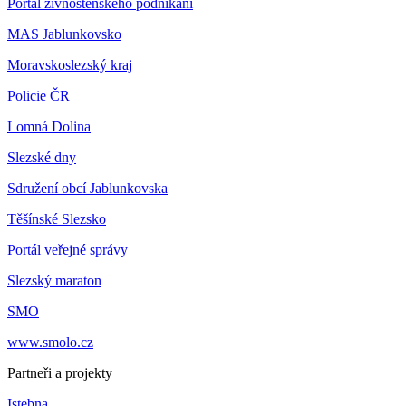
Portál živnostenského podnikání
MAS Jablunkovsko
Moravskoslezský kraj
Policie ČR
Lomná Dolina
Slezské dny
Sdružení obcí Jablunkovska
Těšínské Slezsko
Portál veřejné správy
Slezský maraton
SMO
www.smolo.cz
Partneři a projekty
Istebna