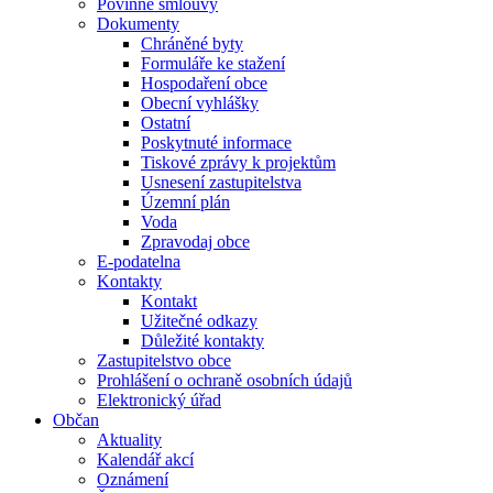
Povinné smlouvy
Dokumenty
Chráněné byty
Formuláře ke stažení
Hospodaření obce
Obecní vyhlášky
Ostatní
Poskytnuté informace
Tiskové zprávy k projektům
Usnesení zastupitelstva
Územní plán
Voda
Zpravodaj obce
E-podatelna
Kontakty
Kontakt
Užitečné odkazy
Důležité kontakty
Zastupitelstvo obce
Prohlášení o ochraně osobních údajů
Elektronický úřad
Občan
Aktuality
Kalendář akcí
Oznámení