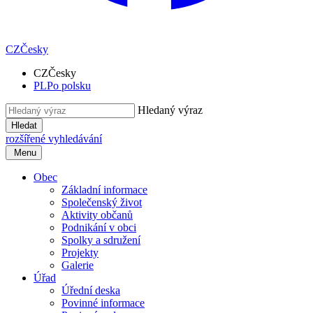
CZ
Česky
CZ
Česky
PL
Po polsku
Hledaný výraz
Hledat
rozšířené vyhledávání
Menu
Obec
Základní informace
Společenský život
Aktivity občanů
Podnikání v obci
Spolky a sdružení
Projekty
Galerie
Úřad
Úřední deska
Povinné informace