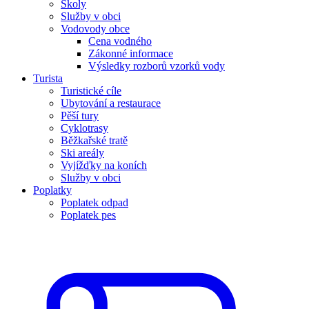
Školy
Služby v obci
Vodovody obce
Cena vodného
Zákonné informace
Výsledky rozborů vzorků vody
Turista
Turistické cíle
Ubytování a restaurace
Pěší tury
Cyklotrasy
Běžkařské tratě
Ski areály
Vyjížďky na koních
Služby v obci
Poplatky
Poplatek odpad
Poplatek pes