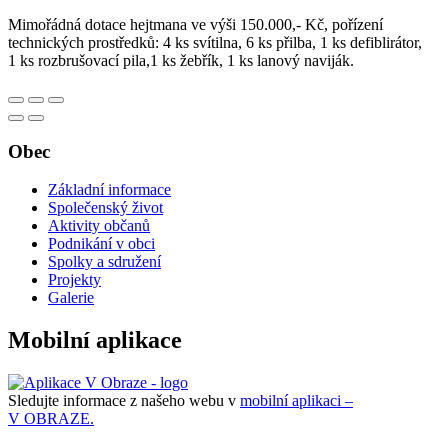
Mimořádná dotace hejtmana ve výši 150.000,- Kč, pořízení
technických prostředků: 4 ks svítilna, 6 ks přilba, 1 ks defiblirátor,
1 ks rozbrušovací pila,1 ks žebřík, 1 ks lanový naviják.
Obec
Základní informace
Společenský život
Aktivity občanů
Podnikání v obci
Spolky a sdružení
Projekty
Galerie
Mobilní aplikace
Sledujte informace z našeho webu v
mobilní aplikaci –
V OBRAZE.