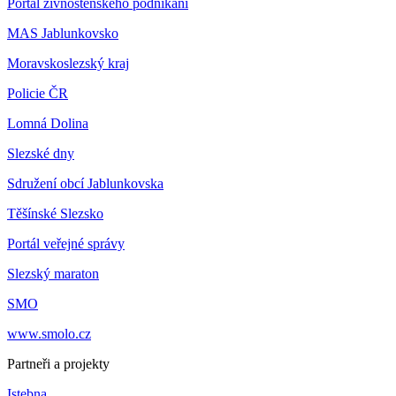
Portál živnostenského podnikání
MAS Jablunkovsko
Moravskoslezský kraj
Policie ČR
Lomná Dolina
Slezské dny
Sdružení obcí Jablunkovska
Těšínské Slezsko
Portál veřejné správy
Slezský maraton
SMO
www.smolo.cz
Partneři a projekty
Istebna