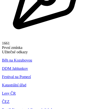
1661
První zmínka
Užitečné odkazy
Běh na Kozubovou
DDM Jablunkov
Festival na Pomezí
Katastrální úřad
Lesy ČR
ČEZ