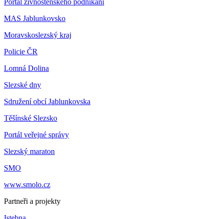
Portál živnostenského podnikání
MAS Jablunkovsko
Moravskoslezský kraj
Policie ČR
Lomná Dolina
Slezské dny
Sdružení obcí Jablunkovska
Těšínské Slezsko
Portál veřejné správy
Slezský maraton
SMO
www.smolo.cz
Partneři a projekty
Istebna