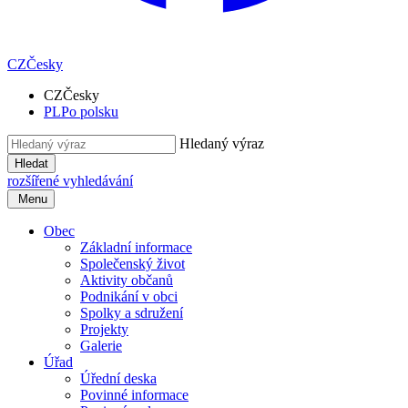
CZ
Česky
CZ
Česky
PL
Po polsku
Hledaný výraz
Hledat
rozšířené vyhledávání
Menu
Obec
Základní informace
Společenský život
Aktivity občanů
Podnikání v obci
Spolky a sdružení
Projekty
Galerie
Úřad
Úřední deska
Povinné informace