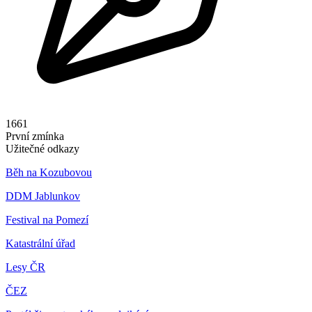
1661
První zmínka
Užitečné odkazy
Běh na Kozubovou
DDM Jablunkov
Festival na Pomezí
Katastrální úřad
Lesy ČR
ČEZ