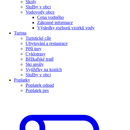
Školy
Služby v obci
Vodovody obce
Cena vodného
Zákonné informace
Výsledky rozborů vzorků vody
Turista
Turistické cíle
Ubytování a restaurace
Pěší tury
Cyklotrasy
Běžkařské tratě
Ski areály
Vyjížďky na koních
Služby v obci
Poplatky
Poplatek odpad
Poplatek pes