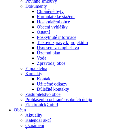
Povinné smlouvy
Dokumenty
Chráněné byty
Formuláře ke stažení
Hospodaření obce
Obecní vyhlášky
Ostatní
Poskytnuté informace
Tiskové zprávy k projektům
Usnesení zastupitelstva
Územní plán
Voda
Zpravodaj obce
E-podatelna
Kontakty
Kontakt
Užitečné odkazy
Důležité kontakty
Zastupitelstvo obce
Prohlášení o ochraně osobních údajů
Elektronický úřad
Občan
Aktuality
Kalendář akcí
Oznámení