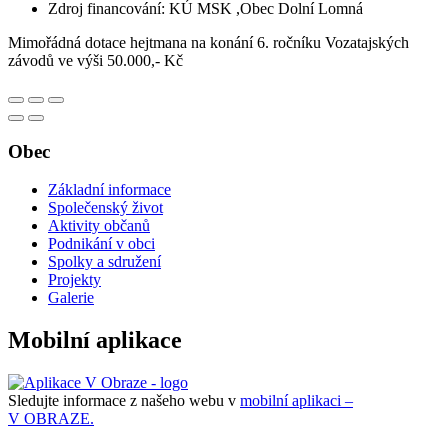
Zdroj financování: KÚ MSK ,Obec Dolní Lomná
Mimořádná dotace hejtmana na konání 6. ročníku Vozatajských
závodů ve výši 50.000,- Kč
Obec
Základní informace
Společenský život
Aktivity občanů
Podnikání v obci
Spolky a sdružení
Projekty
Galerie
Mobilní aplikace
Sledujte informace z našeho webu v
mobilní aplikaci –
V OBRAZE.