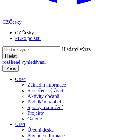
CZ
Česky
CZ
Česky
PL
Po polsku
Hledaný výraz
Hledat
rozšířené vyhledávání
Menu
Obec
Základní informace
Společenský život
Aktivity občanů
Podnikání v obci
Spolky a sdružení
Projekty
Galerie
Úřad
Úřední deska
Povinné informace