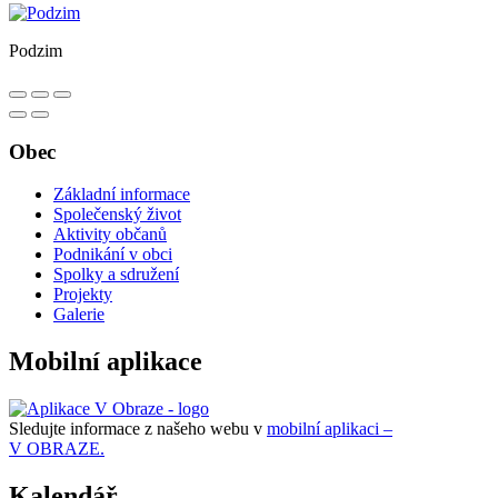
Podzim
Obec
Základní informace
Společenský život
Aktivity občanů
Podnikání v obci
Spolky a sdružení
Projekty
Galerie
Mobilní aplikace
Sledujte informace z našeho webu v
mobilní aplikaci –
V OBRAZE.
Kalendář