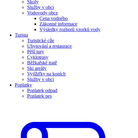
Školy
Služby v obci
Vodovody obce
Cena vodného
Zákonné informace
Výsledky rozborů vzorků vody
Turista
Turistické cíle
Ubytování a restaurace
Pěší tury
Cyklotrasy
Běžkařské tratě
Ski areály
Vyjížďky na koních
Služby v obci
Poplatky
Poplatek odpad
Poplatek pes