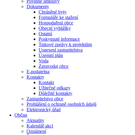
Povinné smlouvy
Dokumenty
Chráněné byty
Formuláře ke stažení
Hospodaření obce
Obecní vyhlášky
Ostatní
Poskytnuté informace
Tiskové zprávy k projektům
Usnesení zastupitelstva
Územní plán
Voda
Zpravodaj obce
E-podatelna
Kontakty
Kontakt
Užitečné odkazy
Důležité kontakty
Zastupitelstvo obce
Prohlášení o ochraně osobních údajů
Elektronický úřad
Občan
Aktuality
Kalendář akcí
Oznámení