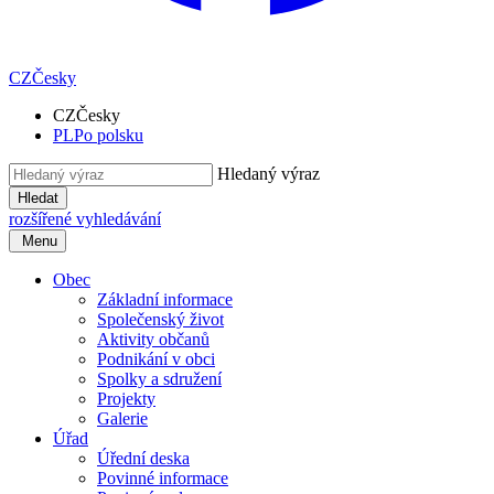
CZ
Česky
CZ
Česky
PL
Po polsku
Hledaný výraz
Hledat
rozšířené vyhledávání
Menu
Obec
Základní informace
Společenský život
Aktivity občanů
Podnikání v obci
Spolky a sdružení
Projekty
Galerie
Úřad
Úřední deska
Povinné informace