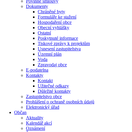
Povinné smlouvy
Dokumenty
Chráněné byty
Formuláře ke stažení
Hospodaření obce
Obecní vyhlášky
Ostatní
Poskytnuté informace
Tiskové zprávy k projektům
Usnesení zastupitelstva
Územní plán
Voda
Zpravodaj obce
E-podatelna
Kontakty
Kontakt
Užitečné odkazy
Důležité kontakty
Zastupitelstvo obce
Prohlášení o ochraně osobních údajů
Elektronický úřad
Občan
Aktuality
Kalendář akcí
Oznámení