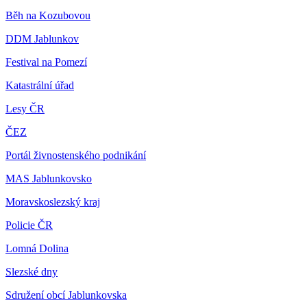
Běh na Kozubovou
DDM Jablunkov
Festival na Pomezí
Katastrální úřad
Lesy ČR
ČEZ
Portál živnostenského podnikání
MAS Jablunkovsko
Moravskoslezský kraj
Policie ČR
Lomná Dolina
Slezské dny
Sdružení obcí Jablunkovska