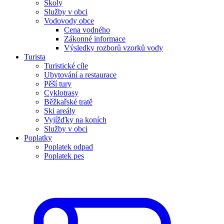
Školy
Služby v obci
Vodovody obce
Cena vodného
Zákonné informace
Výsledky rozborů vzorků vody
Turista
Turistické cíle
Ubytování a restaurace
Pěší tury
Cyklotrasy
Běžkařské tratě
Ski areály
Vyjížďky na koních
Služby v obci
Poplatky
Poplatek odpad
Poplatek pes