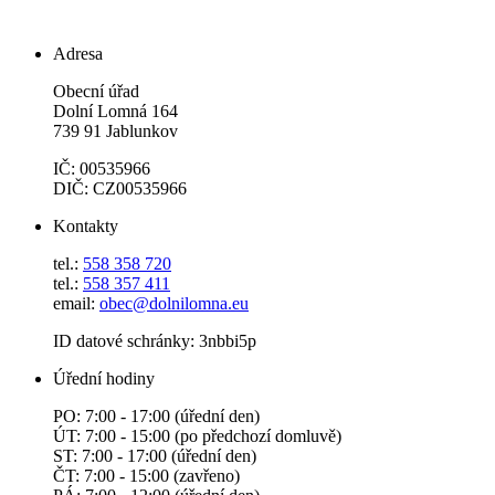
Adresa
Obecní úřad
Dolní Lomná 164
739 91 Jablunkov
IČ: 00535966
DIČ: CZ00535966
Kontakty
tel.:
558 358 720
tel.:
558 357 411
email:
obec@dolnilomna.eu
ID datové schránky: 3nbbi5p
Úřední hodiny
PO: 7:00 - 17:00 (úřední den)
ÚT: 7:00 - 15:00 (po předchozí domluvě)
ST: 7:00 - 17:00 (úřední den)
ČT: 7:00 - 15:00 (zavřeno)