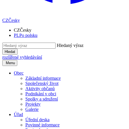
CZ
Česky
CZ
Česky
PL
Po polsku
Hledaný výraz
Hledat
rozšířené vyhledávání
Menu
Obec
Základní informace
Společenský život
Aktivity občanů
Podnikání v obci
Spolky a sdružení
Projekty
Galerie
Úřad
Úřední deska
Povinné informace