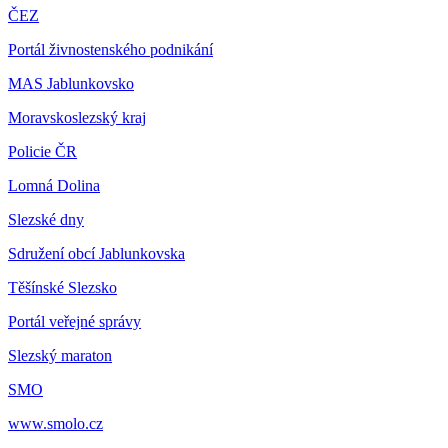
ČEZ
Portál živnostenského podnikání
MAS Jablunkovsko
Moravskoslezský kraj
Policie ČR
Lomná Dolina
Slezské dny
Sdružení obcí Jablunkovska
Těšínské Slezsko
Portál veřejné správy
Slezský maraton
SMO
www.smolo.cz