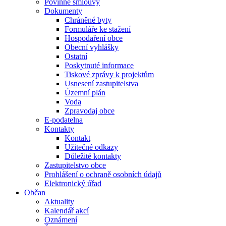
Povinné smlouvy
Dokumenty
Chráněné byty
Formuláře ke stažení
Hospodaření obce
Obecní vyhlášky
Ostatní
Poskytnuté informace
Tiskové zprávy k projektům
Usnesení zastupitelstva
Územní plán
Voda
Zpravodaj obce
E-podatelna
Kontakty
Kontakt
Užitečné odkazy
Důležité kontakty
Zastupitelstvo obce
Prohlášení o ochraně osobních údajů
Elektronický úřad
Občan
Aktuality
Kalendář akcí
Oznámení