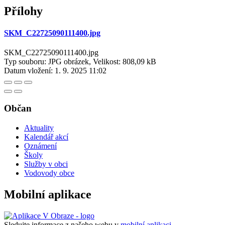
Přílohy
SKM_C22725090111400.jpg
SKM_C22725090111400.jpg
Typ souboru: JPG obrázek, Velikost: 808,09 kB
Datum vložení:
1. 9. 2025 11:02
Občan
Aktuality
Kalendář akcí
Oznámení
Školy
Služby v obci
Vodovody obce
Mobilní aplikace
Sledujte informace z našeho webu v
mobilní aplikaci –