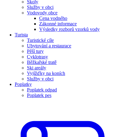
Školy
Služby v obci
Vodovody obce
Cena vodného
Zákonné informace
Výsledky rozborů vzorků vody
Turista
Turistické cíle
Ubytování a restaurace
Pěší tury
Cyklotrasy
Běžkařské tratě
Ski areály
Vyjížďky na koních
Služby v obci
Poplatky
Poplatek odpad
Poplatek pes