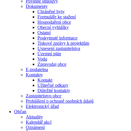
Povinné smlouvy
Dokumenty
Chráněné byty
Formuláře ke stažení
Hospodaření obce
Obecní vyhlášky
Ostatní
Poskytnuté informace
Tiskové zprávy k projektům
Usnesení zastupitelstva
Územní plán
Voda
Zpravodaj obce
E-podatelna
Kontakty
Kontakt
Užitečné odkazy
Důležité kontakty
Zastupitelstvo obce
Prohlášení o ochraně osobních údajů
Elektronický úřad
Občan
Aktuality
Kalendář akcí
Oznámení