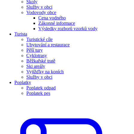
Školy
Služby v obci
Vodovody obce
Cena vodného
Zákonné informace
Výsledky rozborů vzorků vody
Turista
Turistické cíle
Ubytování a restaurace
Pěší tury
Cyklotrasy
Běžkařské tratě
Ski areály
Vyjížďky na koních
Služby v obci
Poplatky
Poplatek odpad
Poplatek pes