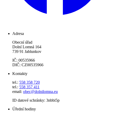
Adresa
Obecní úřad
Dolní Lomná 164
739 91 Jablunkov
IČ: 00535966
DIČ: CZ00535966
Kontakty
tel.:
558 358 720
tel.:
558 357 411
email:
obec@dolnilomna.eu
ID datové schránky: 3nbbi5p
Úřední hodiny