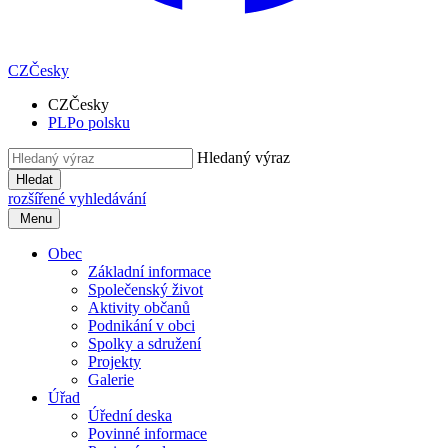
CZ
Česky
CZ
Česky
PL
Po polsku
Hledaný výraz
Hledat
rozšířené vyhledávání
Menu
Obec
Základní informace
Společenský život
Aktivity občanů
Podnikání v obci
Spolky a sdružení
Projekty
Galerie
Úřad
Úřední deska
Povinné informace