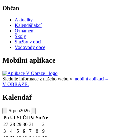
Občan
Aktuality
Kalendář akcí
Oznámení
Školy
Služby v obci
Vodovody obce
Mobilní aplikace
Sledujte informace z našeho webu v
mobilní aplikaci –
V OBRAZE.
Kalendář
Srpen
2026
Po
Út
St
Čt
Pá
So
Ne
27
28
29
30
31
1
2
3
4
5
6
7
8
9