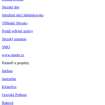
Slezské dny
Sdružení obcí Jablunkovska
Těšínské Slezsko
Portál veřejné správy
Slezský maraton
SMO
www.smolo.cz
Partneři a projekty
Istebna
Jastrzebie
Klokočov
Oravská Polhora
Raková