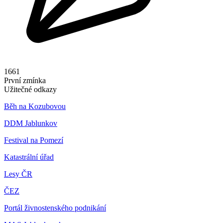
1661
První zmínka
Užitečné odkazy
Běh na Kozubovou
DDM Jablunkov
Festival na Pomezí
Katastrální úřad
Lesy ČR
ČEZ
Portál živnostenského podnikání