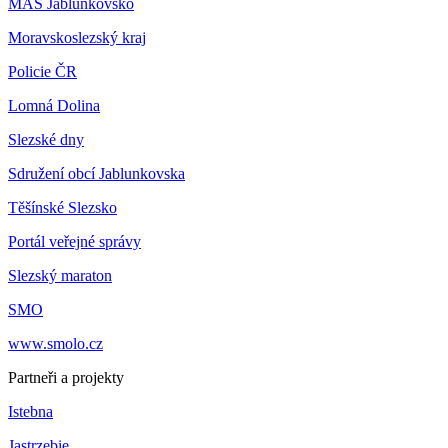
MAS Jablunkovsko
Moravskoslezský kraj
Policie ČR
Lomná Dolina
Slezské dny
Sdružení obcí Jablunkovska
Těšínské Slezsko
Portál veřejné správy
Slezský maraton
SMO
www.smolo.cz
Partneři a projekty
Istebna
Jastrzebie