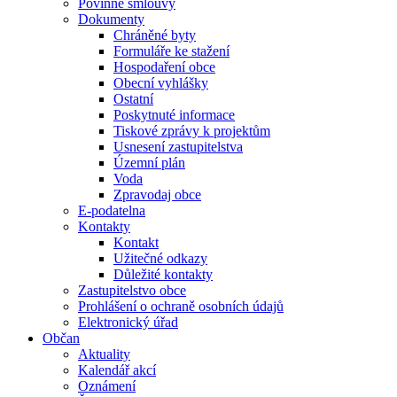
Povinné smlouvy
Dokumenty
Chráněné byty
Formuláře ke stažení
Hospodaření obce
Obecní vyhlášky
Ostatní
Poskytnuté informace
Tiskové zprávy k projektům
Usnesení zastupitelstva
Územní plán
Voda
Zpravodaj obce
E-podatelna
Kontakty
Kontakt
Užitečné odkazy
Důležité kontakty
Zastupitelstvo obce
Prohlášení o ochraně osobních údajů
Elektronický úřad
Občan
Aktuality
Kalendář akcí
Oznámení