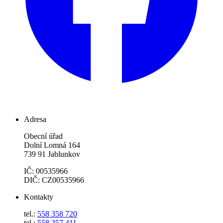
Adresa
Obecní úřad
Dolní Lomná 164
739 91 Jablunkov
IČ: 00535966
DIČ: CZ00535966
Kontakty
tel.:
558 358 720
tel.:
558 357 411