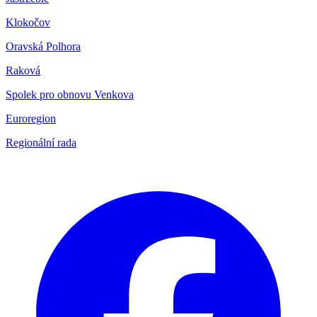
Klokočov
Oravská Polhora
Raková
Spolek pro obnovu Venkova
Euroregion
Regionální rada