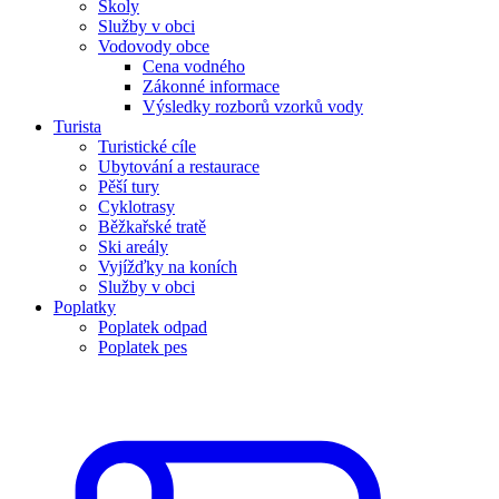
Školy
Služby v obci
Vodovody obce
Cena vodného
Zákonné informace
Výsledky rozborů vzorků vody
Turista
Turistické cíle
Ubytování a restaurace
Pěší tury
Cyklotrasy
Běžkařské tratě
Ski areály
Vyjížďky na koních
Služby v obci
Poplatky
Poplatek odpad
Poplatek pes