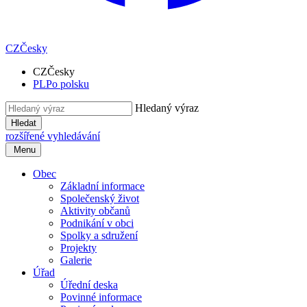
CZ
Česky
CZ
Česky
PL
Po polsku
Hledaný výraz
Hledat
rozšířené vyhledávání
Menu
Obec
Základní informace
Společenský život
Aktivity občanů
Podnikání v obci
Spolky a sdružení
Projekty
Galerie
Úřad
Úřední deska
Povinné informace