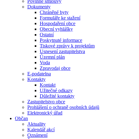
Povinné smlouvy
Dokumenty
Chráněné byty
Formuláře ke stažení
Hospodaření obce
Obecní vyhlášky
Ostatní
Poskytnuté informace
Tiskové zprávy k projektům
Usnesení zastupitelstva
Územní plán
Voda
Zpravodaj obce
E-podatelna
Kontakty
Kontakt
Užitečné odkazy
Důležité kontakty
Zastupitelstvo obce
Prohlášení o ochraně osobních údajů
Elektronický úřad
Občan
Aktuality
Kalendář akcí
Oznámení