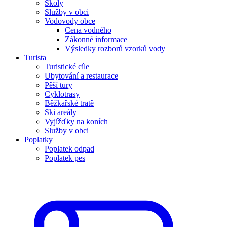
Školy
Služby v obci
Vodovody obce
Cena vodného
Zákonné informace
Výsledky rozborů vzorků vody
Turista
Turistické cíle
Ubytování a restaurace
Pěší tury
Cyklotrasy
Běžkařské tratě
Ski areály
Vyjížďky na koních
Služby v obci
Poplatky
Poplatek odpad
Poplatek pes