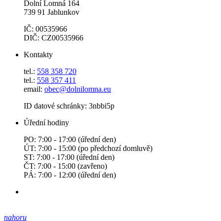
Dolní Lomná 164
739 91 Jablunkov
IČ: 00535966
DIČ: CZ00535966
Kontakty
tel.:
558 358 720
tel.:
558 357 411
email:
obec@dolnilomna.eu
ID datové schránky: 3nbbi5p
Úřední hodiny
PO: 7:00 - 17:00 (úřední den)
ÚT: 7:00 - 15:00 (po předchozí domluvě)
ST: 7:00 - 17:00 (úřední den)
ČT: 7:00 - 15:00 (zavřeno)
PÁ: 7:00 - 12:00 (úřední den)
nahoru