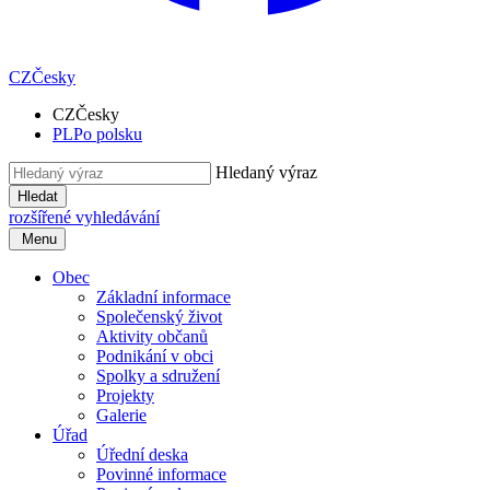
CZ
Česky
CZ
Česky
PL
Po polsku
Hledaný výraz
Hledat
rozšířené vyhledávání
Menu
Obec
Základní informace
Společenský život
Aktivity občanů
Podnikání v obci
Spolky a sdružení
Projekty
Galerie
Úřad
Úřední deska
Povinné informace