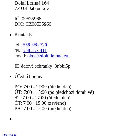
Dolní Lomná 164
739 91 Jablunkov
IČ: 00535966
DIČ: CZ00535966
Kontakty
tel.:
558 358 720
tel.:
558 357 411
email:
obec@dolnilomna.eu
ID datové schránky: 3nbbi5p
Úřední hodiny
PO: 7:00 - 17:00 (úřední den)
ÚT: 7:00 - 15:00 (po předchozí domluvě)
ST: 7:00 - 17:00 (úřední den)
ČT: 7:00 - 15:00 (zavřeno)
PÁ: 7:00 - 12:00 (úřední den)
nahoru