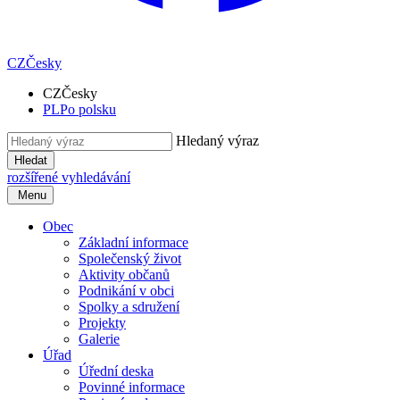
CZ
Česky
CZ
Česky
PL
Po polsku
Hledaný výraz
Hledat
rozšířené vyhledávání
Menu
Obec
Základní informace
Společenský život
Aktivity občanů
Podnikání v obci
Spolky a sdružení
Projekty
Galerie
Úřad
Úřední deska
Povinné informace