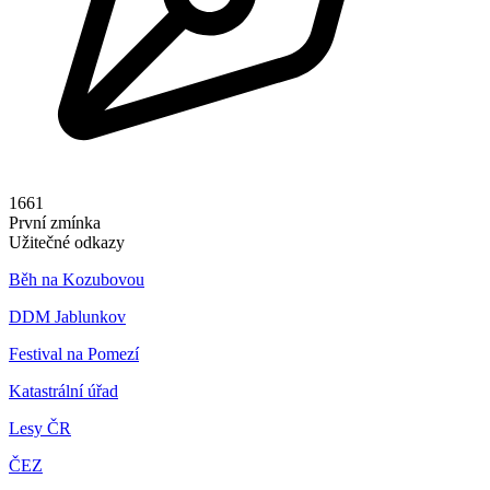
1661
První zmínka
Užitečné odkazy
Běh na Kozubovou
DDM Jablunkov
Festival na Pomezí
Katastrální úřad
Lesy ČR
ČEZ