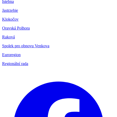
Istebna
Jastrzebie
Klokočov
Oravská Polhora
Raková
Spolek pro obnovu Venkova
Euroregion
Regionální rada