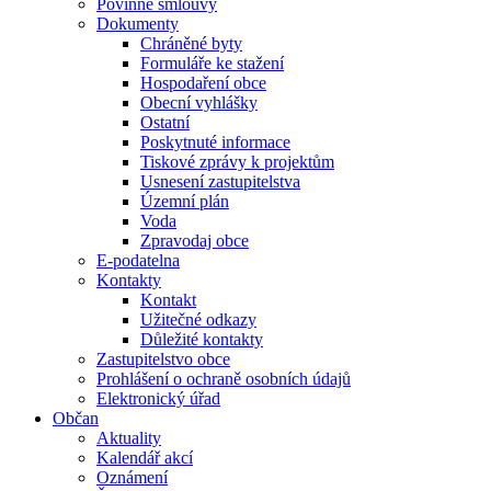
Povinné smlouvy
Dokumenty
Chráněné byty
Formuláře ke stažení
Hospodaření obce
Obecní vyhlášky
Ostatní
Poskytnuté informace
Tiskové zprávy k projektům
Usnesení zastupitelstva
Územní plán
Voda
Zpravodaj obce
E-podatelna
Kontakty
Kontakt
Užitečné odkazy
Důležité kontakty
Zastupitelstvo obce
Prohlášení o ochraně osobních údajů
Elektronický úřad
Občan
Aktuality
Kalendář akcí
Oznámení