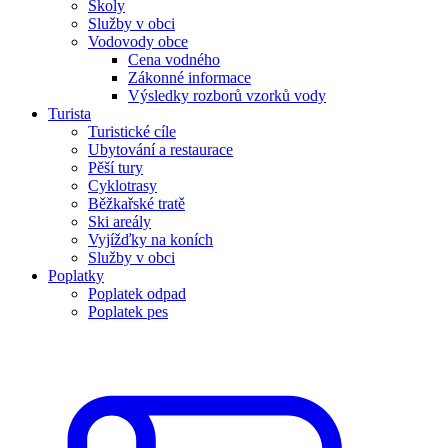
Školy
Služby v obci
Vodovody obce
Cena vodného
Zákonné informace
Výsledky rozborů vzorků vody
Turista
Turistické cíle
Ubytování a restaurace
Pěší tury
Cyklotrasy
Běžkařské tratě
Ski areály
Vyjížďky na koních
Služby v obci
Poplatky
Poplatek odpad
Poplatek pes