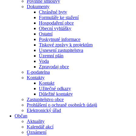
Povinné smlouvy
Dokumenty
Chráněné byty
Formuláře ke stažení
Hospodaření obce
Obecní vyhlášky
Ostatní
Poskytnuté informace
Tiskové zprávy k projektům
Usnesení zastupitelstva
Územní plán
Voda
Zpravodaj obce
E-podatelna
Kontakty
Kontakt
Užitečné odkazy
Důležité kontakty
Zastupitelstvo obce
Prohlášení o ochraně osobních údajů
Elektronický úřad
Občan
Aktuality
Kalendář akcí
Oznámení