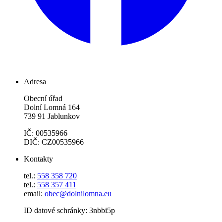
Adresa
Obecní úřad
Dolní Lomná 164
739 91 Jablunkov
IČ: 00535966
DIČ: CZ00535966
Kontakty
tel.:
558 358 720
tel.:
558 357 411
email:
obec@dolnilomna.eu
ID datové schránky: 3nbbi5p