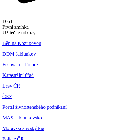
1661
První zmínka
Užitečné odkazy
Běh na Kozubovou
DDM Jablunkov
Festival na Pomezí
Katastrální úřad
Lesy ČR
ČEZ
Portál živnostenského podnikání
MAS Jablunkovsko
Moravskoslezský kraj
Policie ČR