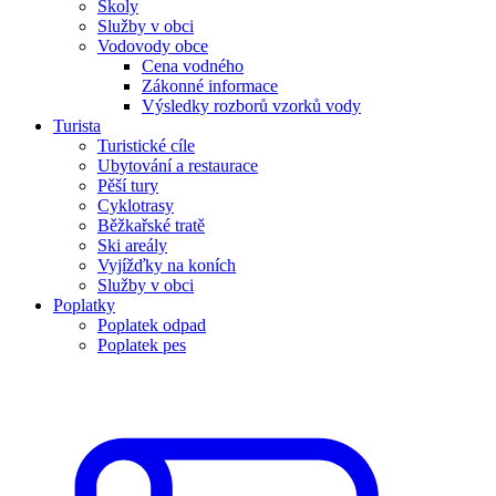
Školy
Služby v obci
Vodovody obce
Cena vodného
Zákonné informace
Výsledky rozborů vzorků vody
Turista
Turistické cíle
Ubytování a restaurace
Pěší tury
Cyklotrasy
Běžkařské tratě
Ski areály
Vyjížďky na koních
Služby v obci
Poplatky
Poplatek odpad
Poplatek pes