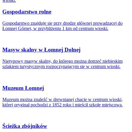
wioski.
Gospodarstwo rolne
Gospodarstwo znajduje się przy drodze głównej prowadzącej do
Łomnej Górnej, w przybliżeniu 1 km od centrum wioski.
Masyw skalny w Łomnej Dolnej
Nietypowy masyw skalny, do którego można dotrzeć niebieskim
szlakiem turystycznym rozpoczynającym się w centrum wioski.
Muzeum Łomnej
Muzeum można znaleźć w drewnianej chacie w centrum wioski,
której oryginał pochodzi z 1852 roku i mieścił szkołę miejscową.
Ścieżka zbójników