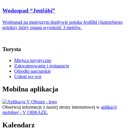
Wodospad “Jestřábí”
Wodospad na mniejszym dopływie potoka Jestřábí (Jastrzębiego
potoka), który osiąga wysokość 3 metrów.
Turysta
Miejsca turystyczne
Zakwaterowanie i restauracje
Ośrodki narciarskie
Usługi we wsi
Mobilna aplikacja
Obserwuj informacje z naszej strony internetowej w
aplikacji
mobilnej - V OBRAZE.
Kalendarz