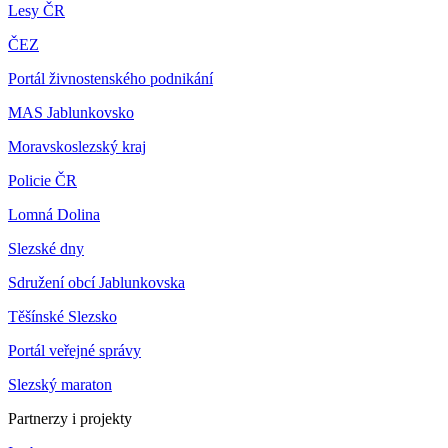
Lesy ČR
ČEZ
Portál živnostenského podnikání
MAS Jablunkovsko
Moravskoslezský kraj
Policie ČR
Lomná Dolina
Slezské dny
Sdružení obcí Jablunkovska
Těšínské Slezsko
Portál veřejné správy
Slezský maraton
Partnerzy i projekty