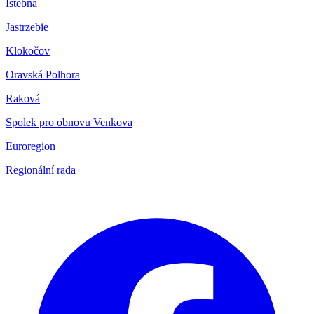
Istebna
Jastrzebie
Klokočov
Oravská Polhora
Raková
Spolek pro obnovu Venkova
Euroregion
Regionální rada