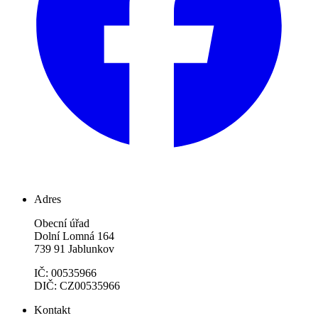
Adres
Obecní úřad
Dolní Lomná 164
739 91 Jablunkov
IČ: 00535966
DIČ: CZ00535966
Kontakt