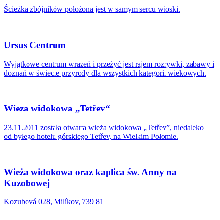
Ścieżka zbójników położona jest w samym sercu wioski.
Ursus Centrum
Wyjątkowe centrum wrażeń i przeżyć jest rajem rozrywki, zabawy i
doznań w świecie przyrody dla wszystkich kategorii wiekowych.
Wieza widokowa „Tetřev“
23.11.2011 została otwarta wieża widokowa „Tetřev”, niedaleko
od byłego hotelu górskiego Tetřev, na Wielkim Połomie.
Wieża widokowa oraz kaplica św. Anny na
Kuzobowej
Kozubová 028, Milíkov, 739 81