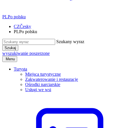
PL
Po polsku
CZ
Česky
PL
Po polsku
Szukany wyraz
Szukaj
wyszukiwanie poszerzone
Menu
Turysta
Miejsca turystyczne
Zakwaterowanie i restauracje
Ośrodki narciarskie
Usługi we wsi