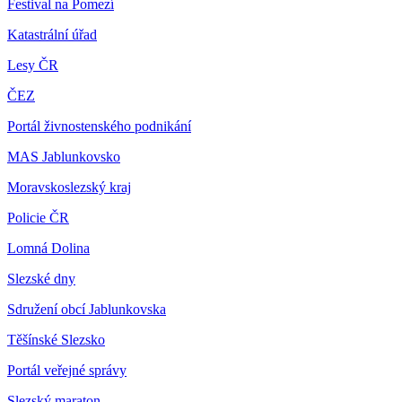
Festival na Pomezí
Katastrální úřad
Lesy ČR
ČEZ
Portál živnostenského podnikání
MAS Jablunkovsko
Moravskoslezský kraj
Policie ČR
Lomná Dolina
Slezské dny
Sdružení obcí Jablunkovska
Těšínské Slezsko
Portál veřejné správy
Slezský maraton