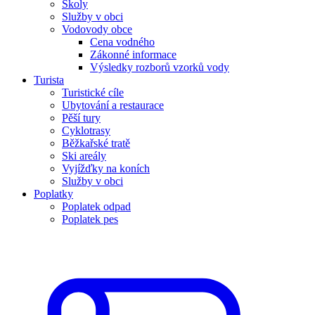
Školy
Služby v obci
Vodovody obce
Cena vodného
Zákonné informace
Výsledky rozborů vzorků vody
Turista
Turistické cíle
Ubytování a restaurace
Pěší tury
Cyklotrasy
Běžkařské tratě
Ski areály
Vyjížďky na koních
Služby v obci
Poplatky
Poplatek odpad
Poplatek pes