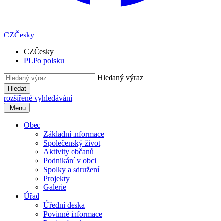
CZ
Česky
CZ
Česky
PL
Po polsku
Hledaný výraz
Hledat
rozšířené vyhledávání
Menu
Obec
Základní informace
Společenský život
Aktivity občanů
Podnikání v obci
Spolky a sdružení
Projekty
Galerie
Úřad
Úřední deska
Povinné informace