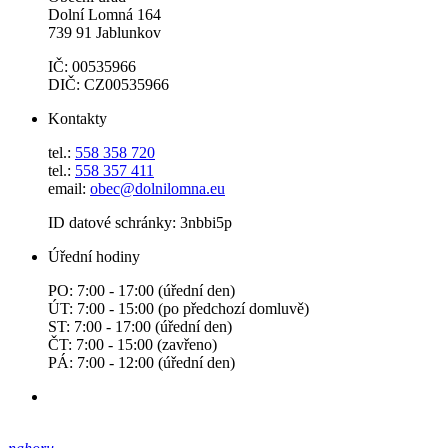
Dolní Lomná 164
739 91 Jablunkov
IČ: 00535966
DIČ: CZ00535966
Kontakty
tel.:
558 358 720
tel.:
558 357 411
email:
obec@dolnilomna.eu
ID datové schránky: 3nbbi5p
Úřední hodiny
PO: 7:00 - 17:00 (úřední den)
ÚT: 7:00 - 15:00 (po předchozí domluvě)
ST: 7:00 - 17:00 (úřední den)
ČT: 7:00 - 15:00 (zavřeno)
PÁ: 7:00 - 12:00 (úřední den)