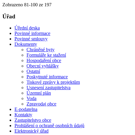
Zobrazeno
81
-
100
ze 197
Úřad
Úřední deska
Povinné informace
Povinné smlouvy
Dokumenty
Chráněné byty
Formuláře ke stažení
Hospodaření obce
Obecní vyhlášky
Ostatní
Poskytnuté informace
Tiskové zprávy k projektům
Usnesení zastupitelstva
Územní plán
Voda
Zpravodaj obce
E-podatelna
Kontakty
Zastupitelstvo obce
Prohlášení o ochraně osobních údajů
Elektronický úřad