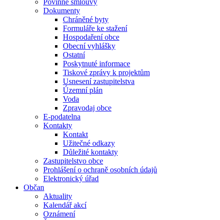
Povinné smlouvy
Dokumenty
Chráněné byty
Formuláře ke stažení
Hospodaření obce
Obecní vyhlášky
Ostatní
Poskytnuté informace
Tiskové zprávy k projektům
Usnesení zastupitelstva
Územní plán
Voda
Zpravodaj obce
E-podatelna
Kontakty
Kontakt
Užitečné odkazy
Důležité kontakty
Zastupitelstvo obce
Prohlášení o ochraně osobních údajů
Elektronický úřad
Občan
Aktuality
Kalendář akcí
Oznámení