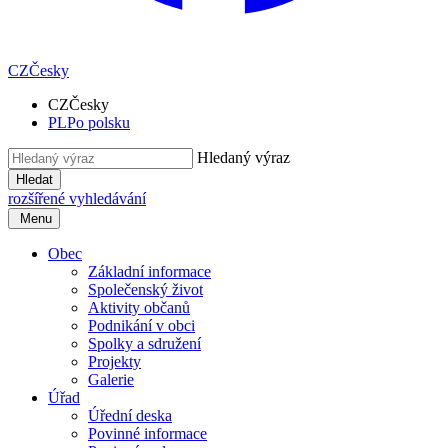
CZ
Česky
CZ
Česky
PL
Po polsku
Hledaný výraz
Hledat
rozšířené vyhledávání
Menu
Obec
Základní informace
Společenský život
Aktivity občanů
Podnikání v obci
Spolky a sdružení
Projekty
Galerie
Úřad
Úřední deska
Povinné informace