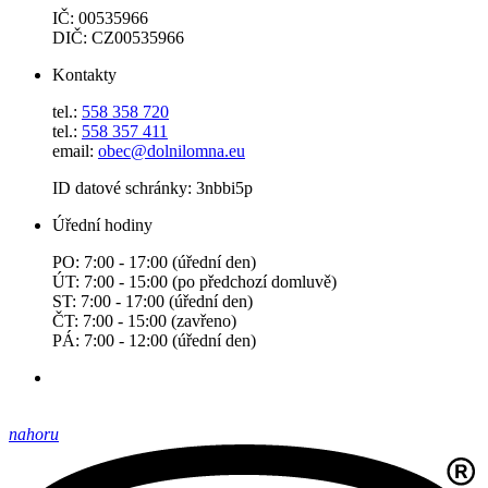
IČ: 00535966
DIČ: CZ00535966
Kontakty
tel.:
558 358 720
tel.:
558 357 411
email:
obec@dolnilomna.eu
ID datové schránky: 3nbbi5p
Úřední hodiny
PO: 7:00 - 17:00 (úřední den)
ÚT: 7:00 - 15:00 (po předchozí domluvě)
ST: 7:00 - 17:00 (úřední den)
ČT: 7:00 - 15:00 (zavřeno)
PÁ: 7:00 - 12:00 (úřední den)
nahoru