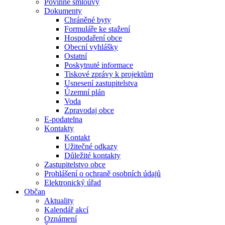
Povinné smlouvy
Dokumenty
Chráněné byty
Formuláře ke stažení
Hospodaření obce
Obecní vyhlášky
Ostatní
Poskytnuté informace
Tiskové zprávy k projektům
Usnesení zastupitelstva
Územní plán
Voda
Zpravodaj obce
E-podatelna
Kontakty
Kontakt
Užitečné odkazy
Důležité kontakty
Zastupitelstvo obce
Prohlášení o ochraně osobních údajů
Elektronický úřad
Občan
Aktuality
Kalendář akcí
Oznámení