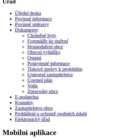
Úřad
Úřední deska
Povinné informace
Povinné smlouvy
Dokumenty
Chráněné byty
Formuláře ke stažení
Hospodaření obce
Obecní vyhlášky
Ostatní
Poskytnuté informace
Tiskové zprávy k projektům
Usnesení zastupitelstva
Územní plán
Voda
Zpravodaj obce
E-podatelna
Kontakty
Zastupitelstvo obce
Prohlášení o ochraně osobních údajů
Elektronický úřad
Mobilní aplikace