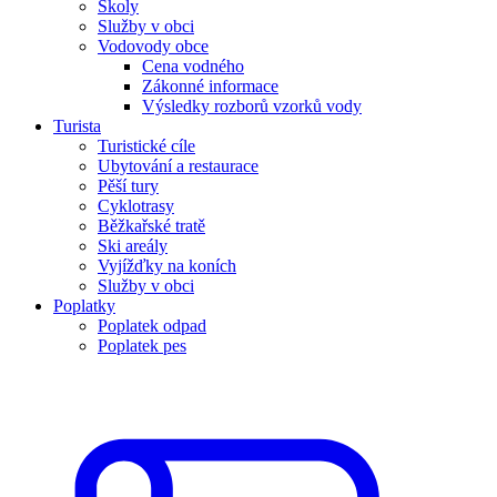
Školy
Služby v obci
Vodovody obce
Cena vodného
Zákonné informace
Výsledky rozborů vzorků vody
Turista
Turistické cíle
Ubytování a restaurace
Pěší tury
Cyklotrasy
Běžkařské tratě
Ski areály
Vyjížďky na koních
Služby v obci
Poplatky
Poplatek odpad
Poplatek pes