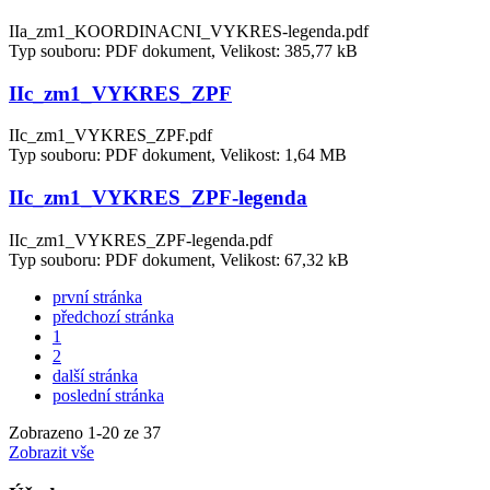
IIa_zm1_KOORDINACNI_VYKRES-legenda.pdf
Typ souboru: PDF dokument, Velikost: 385,77 kB
IIc_zm1_VYKRES_ZPF
IIc_zm1_VYKRES_ZPF.pdf
Typ souboru: PDF dokument, Velikost: 1,64 MB
IIc_zm1_VYKRES_ZPF-legenda
IIc_zm1_VYKRES_ZPF-legenda.pdf
Typ souboru: PDF dokument, Velikost: 67,32 kB
první stránka
předchozí stránka
1
2
další stránka
poslední stránka
Zobrazeno
1
-
20
ze 37
Zobrazit vše