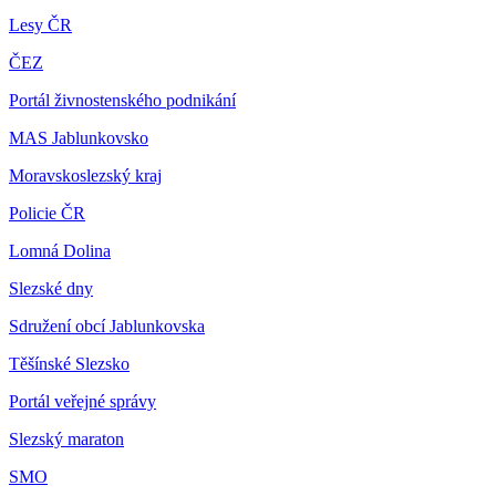
Lesy ČR
ČEZ
Portál živnostenského podnikání
MAS Jablunkovsko
Moravskoslezský kraj
Policie ČR
Lomná Dolina
Slezské dny
Sdružení obcí Jablunkovska
Těšínské Slezsko
Portál veřejné správy
Slezský maraton
SMO