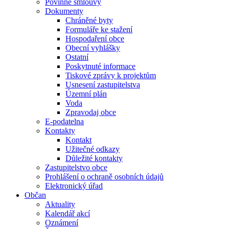
Povinné smlouvy
Dokumenty
Chráněné byty
Formuláře ke stažení
Hospodaření obce
Obecní vyhlášky
Ostatní
Poskytnuté informace
Tiskové zprávy k projektům
Usnesení zastupitelstva
Územní plán
Voda
Zpravodaj obce
E-podatelna
Kontakty
Kontakt
Užitečné odkazy
Důležité kontakty
Zastupitelstvo obce
Prohlášení o ochraně osobních údajů
Elektronický úřad
Občan
Aktuality
Kalendář akcí
Oznámení