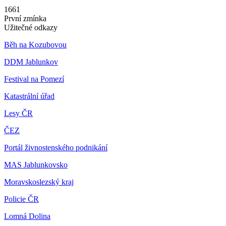
1661
První zmínka
Užitečné odkazy
Běh na Kozubovou
DDM Jablunkov
Festival na Pomezí
Katastrální úřad
Lesy ČR
ČEZ
Portál živnostenského podnikání
MAS Jablunkovsko
Moravskoslezský kraj
Policie ČR
Lomná Dolina