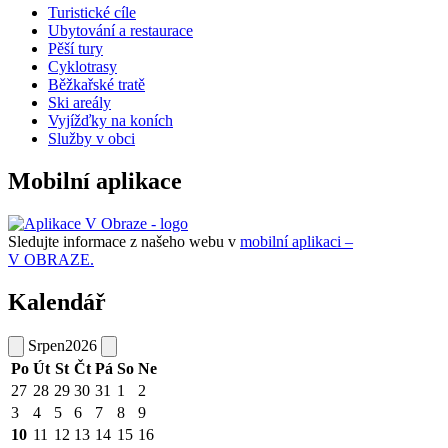
Turistické cíle
Ubytování a restaurace
Pěší tury
Cyklotrasy
Běžkařské tratě
Ski areály
Vyjížďky na koních
Služby v obci
Mobilní aplikace
Sledujte informace z našeho webu v
mobilní aplikaci –
V OBRAZE.
Kalendář
Srpen
2026
Po
Út
St
Čt
Pá
So
Ne
27
28
29
30
31
1
2
3
4
5
6
7
8
9
10
11
12
13
14
15
16