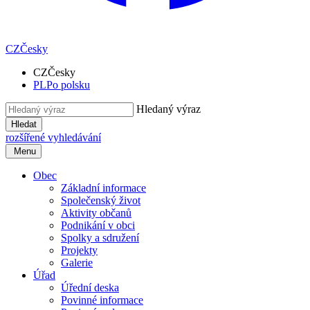
CZ
Česky
CZ
Česky
PL
Po polsku
Hledaný výraz
Hledat
rozšířené vyhledávání
Menu
Obec
Základní informace
Společenský život
Aktivity občanů
Podnikání v obci
Spolky a sdružení
Projekty
Galerie
Úřad
Úřední deska
Povinné informace