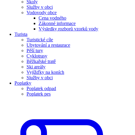
Školy
Služby v obci
Vodovody obce
Cena vodného
Zákonné informace
Výsledky rozborů vzorků vody
Turista
Turistické cíle
Ubytování a restaurace
Pěší tury
Cyklotrasy
Běžkařské tratě
Ski areály
Vyjížďky na koních
Služby v obci
Poplatky
Poplatek odpad
Poplatek pes