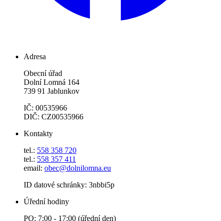
Adresa
Obecní úřad
Dolní Lomná 164
739 91 Jablunkov
IČ: 00535966
DIČ: CZ00535966
Kontakty
tel.:
558 358 720
tel.:
558 357 411
email:
obec@dolnilomna.eu
ID datové schránky: 3nbbi5p
Úřední hodiny
PO: 7:00 - 17:00 (úřední den)