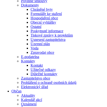
Povinné smlouvy
Dokumenty
Chráněné byty
Formuláře ke stažení
Hospodaření obce
Obecní vyhlášky
Ostatní
Poskytnuté informace
Tiskové zprávy k projektům
Usnesení zastupitelstva
Územní plán
Voda
Zpravodaj obce
E-podatelna
Kontakty
Kontakt
Užitečné odkazy
Důležité kontakty
Zastupitelstvo obce
Prohlášení o ochraně osobních údajů
Elektronický úřad
Občan
Aktuality
Kalendář akcí
Oznámení