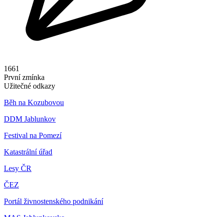
1661
První zmínka
Užitečné odkazy
Běh na Kozubovou
DDM Jablunkov
Festival na Pomezí
Katastrální úřad
Lesy ČR
ČEZ
Portál živnostenského podnikání