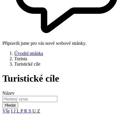
Připravili jsme pro vás nové webové stránky.
Úvodní stránka
Turista
Turistické cíle
Turistické cíle
Název
Hledat
Vše
I
J
L
P
R
S
U
Z