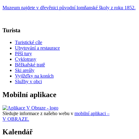
Muzeum najdete v dřevěnici původní lomňanské školy z roku 1852.
Turista
Turistické cíle
Ubytování a restaurace
Pěší tury
Cyklotrasy
Běžkařské tratě
Ski areály
Vyjížďky na koních
Služby v obci
Mobilní aplikace
Sledujte informace z našeho webu v
mobilní aplikaci –
V OBRAZE.
Kalendář