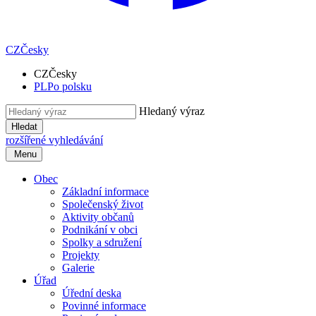
CZ
Česky
CZ
Česky
PL
Po polsku
Hledaný výraz
Hledat
rozšířené vyhledávání
Menu
Obec
Základní informace
Společenský život
Aktivity občanů
Podnikání v obci
Spolky a sdružení
Projekty
Galerie
Úřad
Úřední deska
Povinné informace