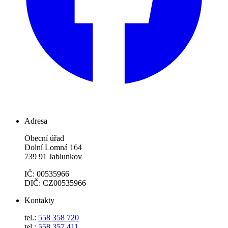
Adresa
Obecní úřad
Dolní Lomná 164
739 91 Jablunkov
IČ: 00535966
DIČ: CZ00535966
Kontakty
tel.:
558 358 720
tel.:
558 357 411