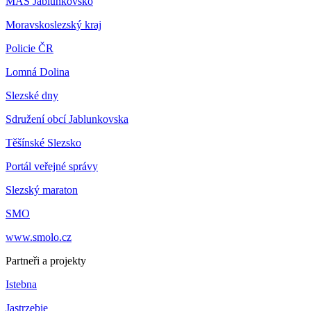
MAS Jablunkovsko
Moravskoslezský kraj
Policie ČR
Lomná Dolina
Slezské dny
Sdružení obcí Jablunkovska
Těšínské Slezsko
Portál veřejné správy
Slezský maraton
SMO
www.smolo.cz
Partneři a projekty
Istebna
Jastrzebie