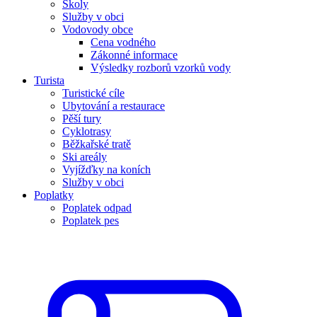
Školy
Služby v obci
Vodovody obce
Cena vodného
Zákonné informace
Výsledky rozborů vzorků vody
Turista
Turistické cíle
Ubytování a restaurace
Pěší tury
Cyklotrasy
Běžkařské tratě
Ski areály
Vyjížďky na koních
Služby v obci
Poplatky
Poplatek odpad
Poplatek pes