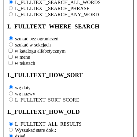
L_FULLTEXT_SEARCH_ALL_WORDS
L_FULLTEXT_SEARCH_PHRASE
L_FULLTEXT_SEARCH_ANY_WORD
L_FULLTEXT_WHERE_SEARCH
szukać bez ograniczeń
szukać w sekcjach
w katalogu alfabetycznym
w menu
w tekstach
L_FULLTEXT_HOW_SORT
wg daty
wg nazwy
L_FULLTEXT_SORT_SCORE
L_FULLTEXT_HOW_OLD
L_FULLTEXT_ALL_RESULTS
Wyszukać stare dok.:
dzień