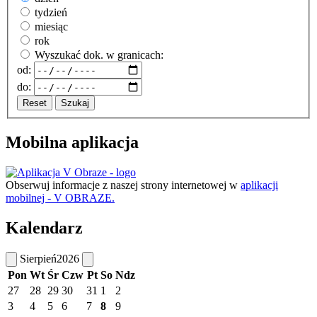
tydzień
miesiąc
rok
Wyszukać dok. w granicach:
od:
do:
Reset
Szukaj
Mobilna aplikacja
Obserwuj informacje z naszej strony internetowej w
aplikacji
mobilnej - V OBRAZE.
Kalendarz
Sierpień
2026
Pon
Wt
Śr
Czw
Pt
So
Ndz
27
28
29
30
31
1
2
3
4
5
6
7
8
9