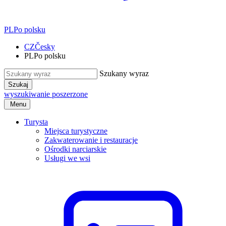
PL
Po polsku
CZ
Česky
PL
Po polsku
Szukany wyraz
Szukaj
wyszukiwanie poszerzone
Menu
Turysta
Miejsca turystyczne
Zakwaterowanie i restauracje
Ośrodki narciarskie
Usługi we wsi