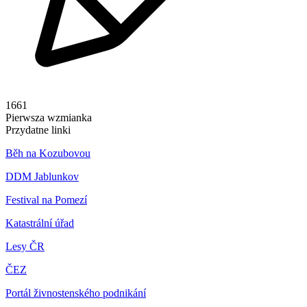
1661
Pierwsza wzmianka
Przydatne linki
Běh na Kozubovou
DDM Jablunkov
Festival na Pomezí
Katastrální úřad
Lesy ČR
ČEZ
Portál živnostenského podnikání