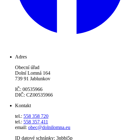
Adres
Obecní úřad
Dolní Lomná 164
739 91 Jablunkov
IČ: 00535966
DIČ: CZ00535966
Kontakt
tel.:
558 358 720
tel.:
558 357 411
email:
obec@dolnilomna.eu
ID datové schránky: 3nbbi5p