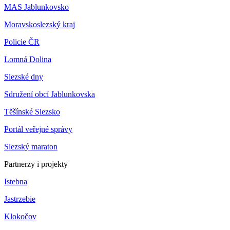
MAS Jablunkovsko
Moravskoslezský kraj
Policie ČR
Lomná Dolina
Slezské dny
Sdružení obcí Jablunkovska
Těšínské Slezsko
Portál veřejné správy
Slezský maraton
Partnerzy i projekty
Istebna
Jastrzebie
Klokočov