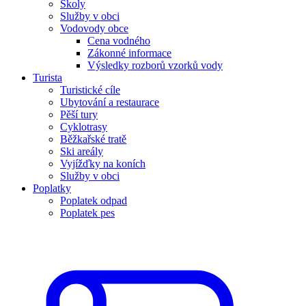
Školy
Služby v obci
Vodovody obce
Cena vodného
Zákonné informace
Výsledky rozborů vzorků vody
Turista
Turistické cíle
Ubytování a restaurace
Pěší tury
Cyklotrasy
Běžkařské tratě
Ski areály
Vyjížďky na koních
Služby v obci
Poplatky
Poplatek odpad
Poplatek pes