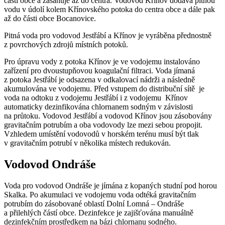
části obce a zasahuje až do centra. Vodovod Křínov dodává pitnou
vodu v údolí kolem Křínovského potoka do centra obce a dále pak
až do části obce Bocanovice.
Pitná voda pro vodovod Jestřábí a Křínov je vyráběna přednostně
z povrchových zdrojů místních potoků.
Pro úpravu vody z potoka Křínov je ve vodojemu instalováno
zařízení pro dvoustupňovou koagulační filtraci. Voda jímaná
z potoka Jestřábí je odsazena v odkalovací nádrži a následně
akumulována ve vodojemu. Před vstupem do distribuční sítě je
voda na odtoku z vodojemu Jestřábí i z vodojemu Křínov
automaticky dezinfikována chlornanem sodným v závislosti
na průtoku. Vodovod Jestřábí a vodovod Křínov jsou zásobovány
gravitačním potrubím a oba vodovody lze mezi sebou propojit.
Vzhledem umístění vodovodů v horském terénu musí být tlak
v gravitačním potrubí v několika místech redukován.
Vodovod Ondráše
Voda pro vodovod Ondráše je jímána z kopaných studní pod horou
Skalka. Po akumulaci ve vodojemu voda odtéká gravitačním
potrubím do zásobované oblastí Dolní Lomná – Ondráše
a přilehlých částí obce. Dezinfekce je zajišťována manuálně
dezinfekčním prostředkem na bázi chlornanu sodného.