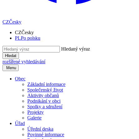
CZ
Česky
CZ
Česky
PL
Po polsku
Hledaný výraz
Hledat
rozšířené vyhledávání
Menu
Obec
Základní informace
Společenský život
Aktivity občanů
Podnikání v obci
Spolky a sdružení
Projekty
Galerie
Úřad
Úřední deska
Povinné informace