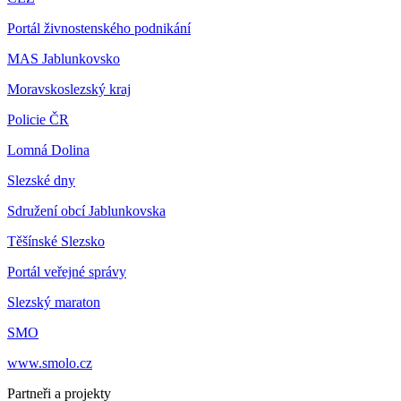
Portál živnostenského podnikání
MAS Jablunkovsko
Moravskoslezský kraj
Policie ČR
Lomná Dolina
Slezské dny
Sdružení obcí Jablunkovska
Těšínské Slezsko
Portál veřejné správy
Slezský maraton
SMO
www.smolo.cz
Partneři a projekty