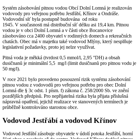
Systém zásobování pitnou vodou Obcí Dolní Lomná je realizován
vodovody pro veřejnou potřebu Jestřábí, Křínov a Ondráše.
Vodovodní síť byla postupně budována od roku
1945. V současnosti má distribuční síť délku asi 19,4 km. Pitnou
vodou je v obci Dolní Lomná a v části obce Bocanovice
zásobováno cca 2400 obyvatel v rodinných domech a rekreačních
chatách. Obec má v majetku také vodovod Mlýny, který nesplňuje
legislativní požadavky, proto jej nelze využívat.
Pitná voda je měkká (tvrdost 0,5 mmol/l, 2,95 °DH) a obsah
dusičnanů je minimální 5,5 mg/l (limit dusičnanů pro pitnou vodu je
50 mg/l).
V roce 2021 bylo provedeno posouzení rizik systému zásobování
pitnou vodou z vodovodů pro veřejnou potřebu pro obec Dolní
Lomná dle § 3c odst. 1 písm. f) zákona č. 258/2000 Sb. ve znění
pozdějších předpisů. Pro nepřijatelná rizika byla přijata příslušná
nápravná opatření, jejichž realizace ve stanovených termínech je
průběžně kontrolováno starostou obce.
Vodovod Jestřábí a vodovod Křínov
Vodovod Jestřábí zásobuje obyvatele v údolí potoka Jestřábí, horní