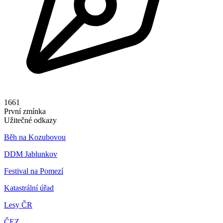
1661
První zmínka
Užitečné odkazy
Běh na Kozubovou
DDM Jablunkov
Festival na Pomezí
Katastrální úřad
Lesy ČR
ČEZ