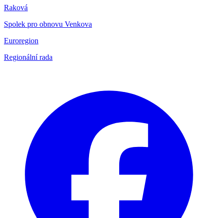
Raková
Spolek pro obnovu Venkova
Euroregion
Regionální rada