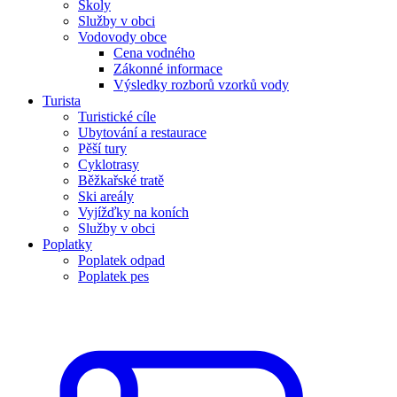
Školy
Služby v obci
Vodovody obce
Cena vodného
Zákonné informace
Výsledky rozborů vzorků vody
Turista
Turistické cíle
Ubytování a restaurace
Pěší tury
Cyklotrasy
Běžkařské tratě
Ski areály
Vyjížďky na koních
Služby v obci
Poplatky
Poplatek odpad
Poplatek pes