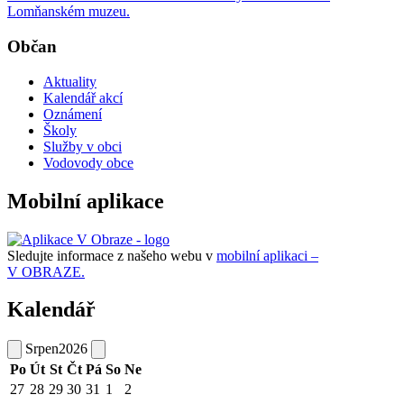
Lomňanském muzeu.
Občan
Aktuality
Kalendář akcí
Oznámení
Školy
Služby v obci
Vodovody obce
Mobilní aplikace
Sledujte informace z našeho webu v
mobilní aplikaci –
V OBRAZE.
Kalendář
Srpen
2026
Po
Út
St
Čt
Pá
So
Ne
27
28
29
30
31
1
2