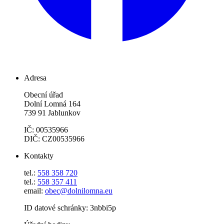
Adresa
Obecní úřad
Dolní Lomná 164
739 91 Jablunkov
IČ: 00535966
DIČ: CZ00535966
Kontakty
tel.:
558 358 720
tel.:
558 357 411
email:
obec@dolnilomna.eu
ID datové schránky: 3nbbi5p