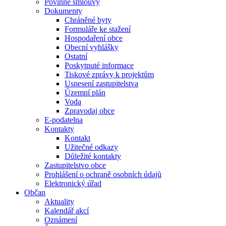
Povinné smlouvy
Dokumenty
Chráněné byty
Formuláře ke stažení
Hospodaření obce
Obecní vyhlášky
Ostatní
Poskytnuté informace
Tiskové zprávy k projektům
Usnesení zastupitelstva
Územní plán
Voda
Zpravodaj obce
E-podatelna
Kontakty
Kontakt
Užitečné odkazy
Důležité kontakty
Zastupitelstvo obce
Prohlášení o ochraně osobních údajů
Elektronický úřad
Občan
Aktuality
Kalendář akcí
Oznámení