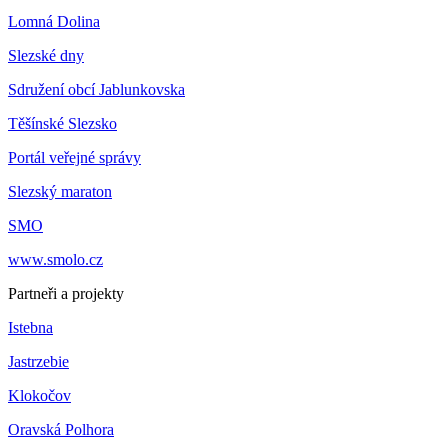
Lomná Dolina
Slezské dny
Sdružení obcí Jablunkovska
Těšínské Slezsko
Portál veřejné správy
Slezský maraton
SMO
www.smolo.cz
Partneři a projekty
Istebna
Jastrzebie
Klokočov
Oravská Polhora