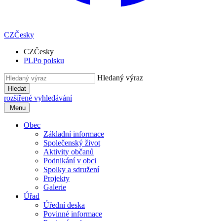
CZ
Česky
CZ
Česky
PL
Po polsku
Hledaný výraz
Hledat
rozšířené vyhledávání
Menu
Obec
Základní informace
Společenský život
Aktivity občanů
Podnikání v obci
Spolky a sdružení
Projekty
Galerie
Úřad
Úřední deska
Povinné informace