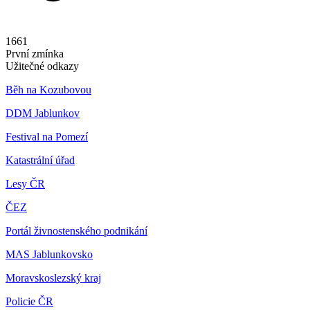
1661
První zmínka
Užitečné odkazy
Běh na Kozubovou
DDM Jablunkov
Festival na Pomezí
Katastrální úřad
Lesy ČR
ČEZ
Portál živnostenského podnikání
MAS Jablunkovsko
Moravskoslezský kraj
Policie ČR