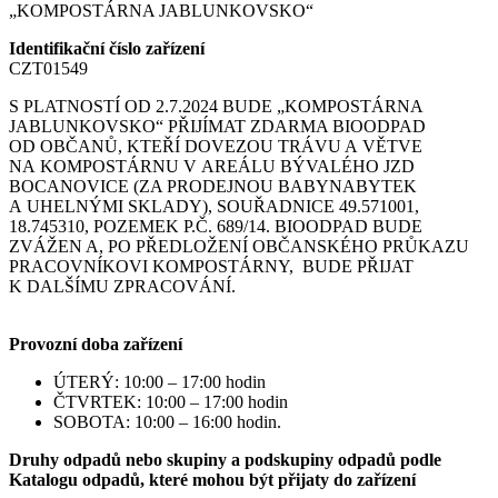
„KOMPOSTÁRNA JABLUNKOVSKO“
Identifikační číslo zařízení
CZT01549
S PLATNOSTÍ OD 2.7.2024 BUDE „KOMPOSTÁRNA
JABLUNKOVSKO“ PŘIJÍMAT ZDARMA BIOODPAD
OD OBČANŮ, KTEŘÍ DOVEZOU TRÁVU A VĚTVE
NA KOMPOSTÁRNU V AREÁLU BÝVALÉHO JZD
BOCANOVICE (ZA PRODEJNOU BABYNABYTEK
A UHELNÝMI SKLADY), SOUŘADNICE 49.571001,
18.745310, POZEMEK P.Č. 689/14. BIOODPAD BUDE
ZVÁŽEN A, PO PŘEDLOŽENÍ OBČANSKÉHO PRŮKAZU
PRACOVNÍKOVI KOMPOSTÁRNY, BUDE PŘIJAT
K DALŠÍMU ZPRACOVÁNÍ.
Provozní doba zařízení
ÚTERÝ: 10:00 – 17:00 hodin
ČTVRTEK: 10:00 – 17:00 hodin
SOBOTA: 10:00 – 16:00 hodin.
Druhy odpadů nebo skupiny a podskupiny odpadů podle
Katalogu odpadů, které mohou být přijaty do zařízení