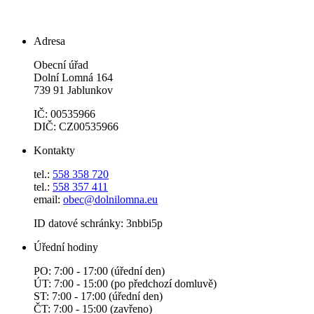
Adresa
Obecní úřad
Dolní Lomná 164
739 91 Jablunkov
IČ: 00535966
DIČ: CZ00535966
Kontakty
tel.:
558 358 720
tel.:
558 357 411
email:
obec@dolnilomna.eu
ID datové schránky: 3nbbi5p
Úřední hodiny
PO: 7:00 - 17:00 (úřední den)
ÚT: 7:00 - 15:00 (po předchozí domluvě)
ST: 7:00 - 17:00 (úřední den)
ČT: 7:00 - 15:00 (zavřeno)