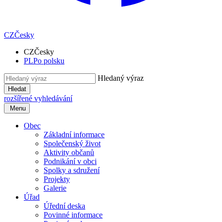
CZ
Česky
CZ
Česky
PL
Po polsku
Hledaný výraz
Hledat
rozšířené vyhledávání
Menu
Obec
Základní informace
Společenský život
Aktivity občanů
Podnikání v obci
Spolky a sdružení
Projekty
Galerie
Úřad
Úřední deska
Povinné informace