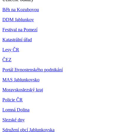
Běh na Kozubovou
DDM Jablunkov
Festival na Pomezí
Katastrální úřad
Lesy ČR
ČEZ
Portál živnostenského podnikání
MAS Jablunkovsko
Moravskoslezský kraj
Policie ČR
Lomná Dolina
Slezské dny
Sdružení obcí Jablunkovska