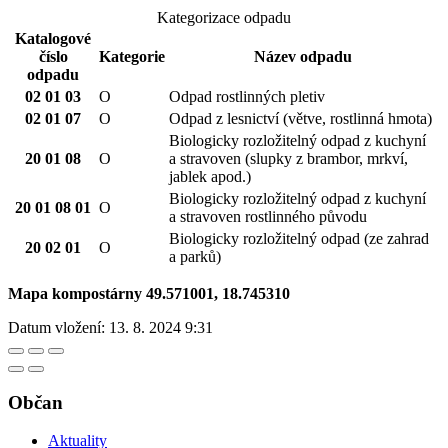
Kategorizace odpadu
Katalogové
číslo
Kategorie
Název odpadu
odpadu
02 01 03
O
Odpad rostlinných pletiv
02 01 07
O
Odpad z lesnictví (větve, rostlinná hmota)
Biologicky rozložitelný odpad z kuchyní
20 01 08
O
a stravoven (slupky z brambor, mrkví,
jablek apod.)
Biologicky rozložitelný odpad z kuchyní
20 01 08 01
O
a stravoven rostlinného původu
Biologicky rozložitelný odpad (ze zahrad
20 02 01
O
a parků)
Mapa kompostárny 49.571001, 18.745310
Datum vložení:
13. 8. 2024 9:31
Občan
Aktuality