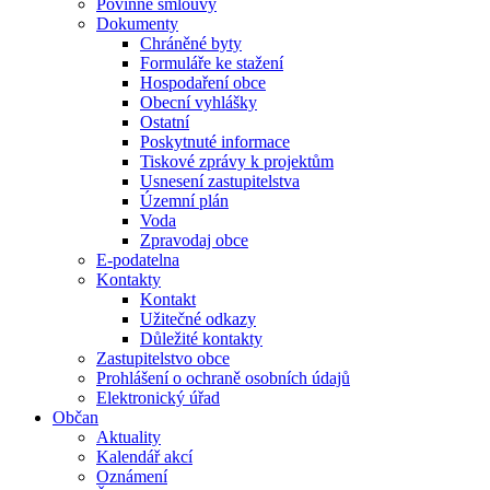
Povinné smlouvy
Dokumenty
Chráněné byty
Formuláře ke stažení
Hospodaření obce
Obecní vyhlášky
Ostatní
Poskytnuté informace
Tiskové zprávy k projektům
Usnesení zastupitelstva
Územní plán
Voda
Zpravodaj obce
E-podatelna
Kontakty
Kontakt
Užitečné odkazy
Důležité kontakty
Zastupitelstvo obce
Prohlášení o ochraně osobních údajů
Elektronický úřad
Občan
Aktuality
Kalendář akcí
Oznámení