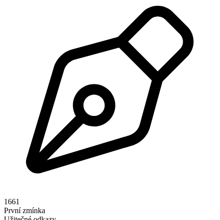
1661
První zmínka
Užitečné odkazy