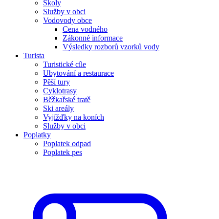
Školy
Služby v obci
Vodovody obce
Cena vodného
Zákonné informace
Výsledky rozborů vzorků vody
Turista
Turistické cíle
Ubytování a restaurace
Pěší tury
Cyklotrasy
Běžkařské tratě
Ski areály
Vyjížďky na koních
Služby v obci
Poplatky
Poplatek odpad
Poplatek pes