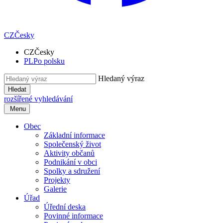
CZ
Česky
CZ
Česky
PL
Po polsku
Hledaný výraz
Hledat
rozšířené vyhledávání
Menu
Obec
Základní informace
Společenský život
Aktivity občanů
Podnikání v obci
Spolky a sdružení
Projekty
Galerie
Úřad
Úřední deska
Povinné informace