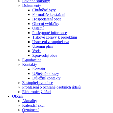
Povinné smlouvy
Dokumenty
Chráněné byty
Formuláře ke stažení
Hospodaření obce
Obecní vyhlášky
Ostatní
Poskytnuté informace
Tiskové zprávy k projektům
Usnesení zastupitelstva
Územní plán
Voda
Zpravodaj obce
E-podatelna
Kontakty
Kontakt
Užitečné odkazy
Důležité kontakty
Zastupitelstvo obce
Prohlášení o ochraně osobních údajů
Elektronický úřad
Občan
Aktuality
Kalendář akcí
Oznámení