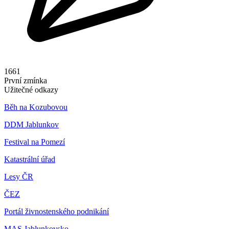
1661
První zmínka
Užitečné odkazy
Běh na Kozubovou
DDM Jablunkov
Festival na Pomezí
Katastrální úřad
Lesy ČR
ČEZ
Portál živnostenského podnikání
MAS Jablunkovsko