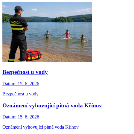
Bezpečnost u vody
Datum:
15. 6. 2026
Bezpečnost u vody
Oznámení vyhovující pitná voda Křínov
Datum:
15. 6. 2026
Oznámení vyhovující pitná voda Křínov