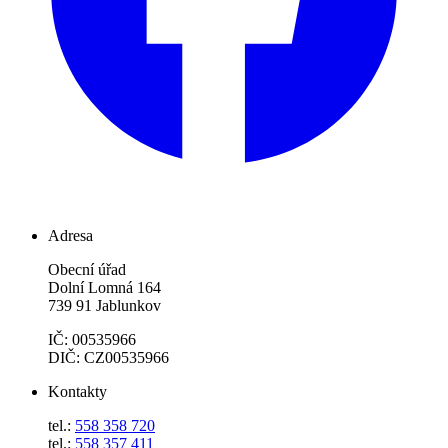
Adresa
Obecní úřad
Dolní Lomná 164
739 91 Jablunkov
IČ: 00535966
DIČ: CZ00535966
Kontakty
tel.:
558 358 720
tel.:
558 357 411