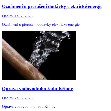
Oznámení o přerušení dodávky elektrické energie
Datum:
14. 7. 2026
Oznámení o přerušení dodávky elektrické energie
Oprava vodovodního řadu Křínov
Datum:
24. 6. 2026
Oprava vodovodního řadu Křínov