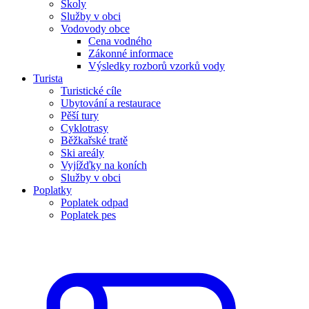
Školy
Služby v obci
Vodovody obce
Cena vodného
Zákonné informace
Výsledky rozborů vzorků vody
Turista
Turistické cíle
Ubytování a restaurace
Pěší tury
Cyklotrasy
Běžkařské tratě
Ski areály
Vyjížďky na koních
Služby v obci
Poplatky
Poplatek odpad
Poplatek pes