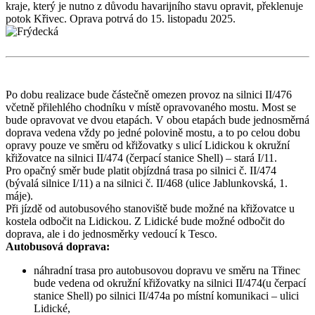
kraje, který je nutno z důvodu havarijního stavu opravit, překlenuje
potok Křivec. Oprava potrvá do 15. listopadu 2025.
Po dobu realizace bude částečně omezen provoz na silnici II/476
včetně přilehlého chodníku v místě opravovaného mostu. Most se
bude opravovat ve dvou etapách. V obou etapách bude jednosměrná
doprava
vedena vždy po jedné polovině mostu, a to po celou dobu
opravy pouze ve směru od křižovatky s ulicí Lidickou k okružní
křižovatce na silnici II/474 (čerpací stanice Shell) – stará I/11.
Pro opačný směr bude platit objízdná trasa po silnici č. II/474
(bývalá silnice I/11) a na silnici č. II/468 (ulice Jablunkovská, 1.
máje).
Při jízdě od autobusového stanoviště bude možné na křižovatce u
kostela odbočit na Lidickou. Z Lidické bude možné odbočit do
doprava, ale i do jednosměrky vedoucí k Tesco.
Autobusová doprava:
náhradní trasa pro autobusovou dopravu ve směru na Třinec
bude vedena od okružní křižovatky na silnici II/474(u čerpací
stanice Shell) po silnici II/474a po místní komunikaci – ulici
Lidické,