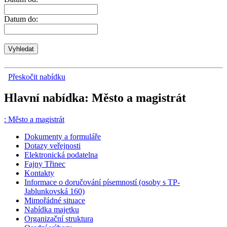
Datum do:
Přeskočit nabídku
Hlavní nabídka: Město a magistrát
:
Město a magistrát
Dokumenty a formuláře
Dotazy veřejnosti
Elektronická podatelna
Fajny Třinec
Kontakty
Informace o doručování písemností (osoby s TP-
Jablunkovská 160)
Mimořádné situace
Nabídka majetku
Organizační struktura