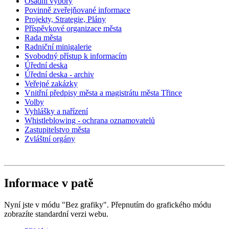
Osadní výbory
Povinně zveřejňované informace
Projekty, Strategie, Plány
Příspěvkové organizace města
Rada města
Radniční minigalerie
Svobodný přístup k informacím
Úřední deska
Úřední deska - archiv
Veřejné zakázky
Vnitřní předpisy města a magistrátu města Třince
Volby
Vyhlášky a nařízení
Whistleblowing - ochrana oznamovatelů
Zastupitelstvo města
Zvláštní orgány
Informace v patě
Nyní jste v módu "Bez grafiky". Přepnutím do grafického módu
zobrazíte standardní verzi webu.