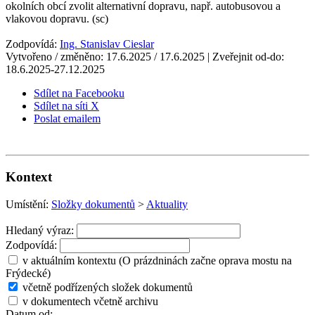
okolních obcí zvolit alternativní dopravu, např. autobusovou a
vlakovou dopravu. (sc)
Zodpovídá:
Ing. Stanislav Cieslar
Vytvořeno / změněno: 17.6.2025 / 17.6.2025 | Zveřejnit od-do:
18.6.2025-27.12.2025
Sdílet na Facebooku
Sdílet na síti X
Poslat emailem
Kontext
Umístění:
Složky dokumentů
>
Aktuality
Hledaný výraz:
Zodpovídá:
v aktuálním kontextu (O prázdninách začne oprava mostu na
Frýdecké)
včetně podřízených složek dokumentů
v dokumentech včetně archivu
Datum od: