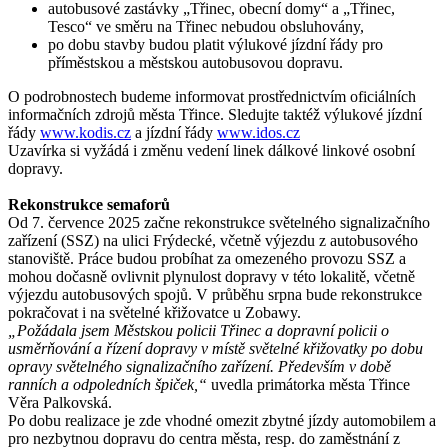
autobusové zastávky „Třinec, obecní domy“ a „Třinec,
Tesco“ ve směru na Třinec nebudou obsluhovány,
po dobu stavby budou platit výlukové jízdní řády pro
příměstskou a městskou autobusovou dopravu.
O podrobnostech budeme informovat prostřednictvím oficiálních
informačních zdrojů města Třince. Sledujte taktéž výlukové jízdní
řády
www.kodis.cz
a jízdní řády
www.idos.cz
Uzavírka si vyžádá i změnu vedení linek dálkové linkové osobní
dopravy.
Rekonstrukce semaforů
Od 7. července 2025 začne rekonstrukce světelného signalizačního
zařízení (SSZ) na ulici Frýdecké, včetně výjezdu z autobusového
stanoviště. Práce budou probíhat za omezeného provozu SSZ a
mohou dočasně ovlivnit plynulost dopravy v této lokalitě, včetně
výjezdu autobusových spojů.
V průběhu srpna bude rekonstrukce
pokračovat i na světelné křižovatce u Zobawy.
„Požádala jsem Městskou policii Třinec a dopravní policii o
usměrňování a řízení dopravy v místě světelné křižovatky po dobu
opravy světelného signalizačního zařízení. Především v době
ranních a odpoledních špiček,“
uvedla primátorka města Třince
Věra Palkovská.
Po dobu realizace je zde vhodné omezit zbytné jízdy automobilem a
pro nezbytnou dopravu do centra města, resp. do zaměstnání z