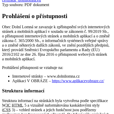
certifikat_dolnilomna.eu
Typ souboru: PDF dokument
Prohlášení o přístupnosti
Obec Dolní Lomná se zavazuje k zpřístupnění svých internetových
stránek a mobilních aplikací v souladu se zákonem č. 99/2019 Sb.,
o přístupnosti internetových stránek a mobilních aplikací a o změně
zákona č. 365/2000 Sb., o informačních systémech veřejné správy
a o změně některých dalších zákonů, ve znění pozdějších předpisů,
který provádí Směrnici Evropského parlamentu a Rady (EU)
2016/2102 ze dne 26. října 2016 o přístupnosti webových stránek
a mobilních aplikací.
Prohlášení přístupnosti se vztahuje na:
Internetové stránky – www.dolnilomna.cz
Aplikaci V OBRAZE –
https://www.aplikacevobraze.cz/
Struktura informací
Struktura informací na stránkách byla vytvořena podle specifikace
W3C
HTML
5 a vizuálně naformátována kaskádovými styly
(
CSS
3) – vzhled stránek a jejich funkčnost jsou podřízeny