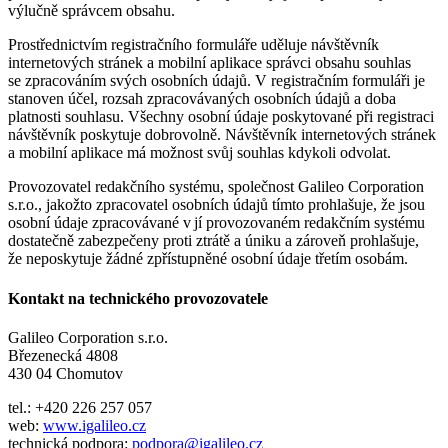
výlučně správcem obsahu.
Prostřednictvím registračního formuláře uděluje návštěvník
internetových stránek a mobilní aplikace správci obsahu souhlas
se zpracováním svých osobních údajů. V registračním formuláři je
stanoven účel, rozsah zpracovávaných osobních údajů a doba
platnosti souhlasu. Všechny osobní údaje poskytované při registraci
návštěvník poskytuje dobrovolně. Návštěvník internetových stránek
a mobilní aplikace má možnost svůj souhlas kdykoli odvolat.
Provozovatel redakčního systému, společnost Galileo Corporation
s.r.o., jakožto zpracovatel osobních údajů tímto prohlašuje, že jsou
osobní údaje zpracovávané v jí provozovaném redakčním systému
dostatečně zabezpečeny proti ztrátě a úniku a zároveň prohlašuje,
že neposkytuje žádné zpřístupněné osobní údaje třetím osobám.
Kontakt na technického provozovatele
Galileo Corporation s.r.o.
Březenecká 4808
430 04 Chomutov
tel.: +420 226 257 057
web:
www.igalileo.cz
technická podpora:
podpora@igalileo.cz