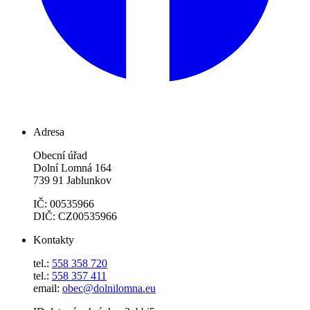
Adresa
Obecní úřad
Dolní Lomná 164
739 91 Jablunkov
IČ: 00535966
DIČ: CZ00535966
Kontakty
tel.:
558 358 720
tel.:
558 357 411
email:
obec@dolnilomna.eu