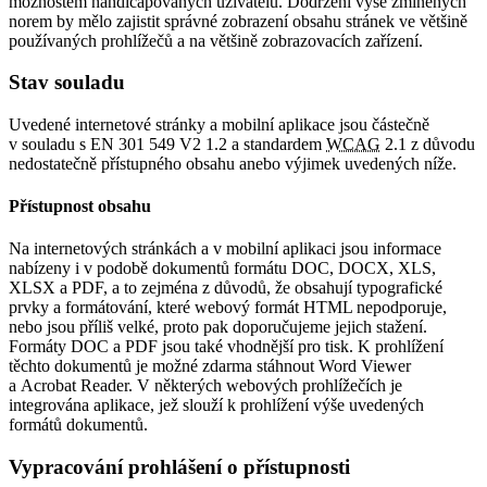
možnostem handicapovaných uživatelů. Dodržení výše zmíněných
norem by mělo zajistit správné zobrazení obsahu stránek ve většině
používaných prohlížečů a na většině zobrazovacích zařízení.
Stav souladu
Uvedené internetové stránky a mobilní aplikace jsou částečně
v souladu s EN 301 549 V2 1.2 a standardem
WCAG
2.1 z důvodu
nedostatečně přístupného obsahu anebo výjimek uvedených níže.
Přístupnost obsahu
Na internetových stránkách a v mobilní aplikaci jsou informace
nabízeny i v podobě dokumentů formátu DOC, DOCX, XLS,
XLSX a PDF, a to zejména z důvodů, že obsahují typografické
prvky a formátování, které webový formát HTML nepodporuje,
nebo jsou příliš velké, proto pak doporučujeme jejich stažení.
Formáty DOC a PDF jsou také vhodnější pro tisk. K prohlížení
těchto dokumentů je možné zdarma stáhnout Word Viewer
a Acrobat Reader. V některých webových prohlížečích je
integrována aplikace, jež slouží k prohlížení výše uvedených
formátů dokumentů.
Vypracování prohlášení o přístupnosti