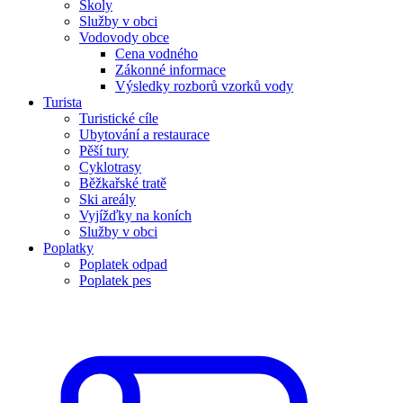
Školy
Služby v obci
Vodovody obce
Cena vodného
Zákonné informace
Výsledky rozborů vzorků vody
Turista
Turistické cíle
Ubytování a restaurace
Pěší tury
Cyklotrasy
Běžkařské tratě
Ski areály
Vyjížďky na koních
Služby v obci
Poplatky
Poplatek odpad
Poplatek pes