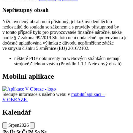
Nepřístupný obsah
Níže uvedený obsah není přístupný, jelikož uvedení těchto
nedostatků do souladu se zákonem a s pravidly přístupnosti by
v tomto případě bylo pro provozovatele finančně náročné, takže
podle § 7 zákona 99/2019 Sb. toto není dodatečně upravováno a je
dočasně uplatňována výjimka z důvodu nepřiměřené zátěže
ve smyslu článku 5 směrnice (EU) 2016/2102.
některé PDF dokumenty na webových stránkách nemají
strojově čitelnou vrstvu (Pravidlo 1.1.1 Netextový obsah)
Mobilní aplikace
Sledujte informace z našeho webu v
mobilní aplikaci –
V OBRAZE.
Kalendář
Srpen
2026
Po
Út
St
Čt
Pá
So
Ne