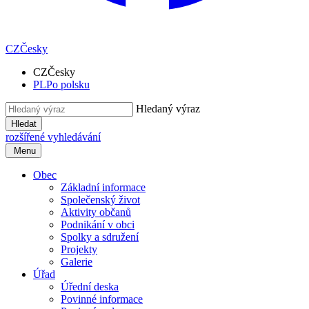
CZ
Česky
CZ
Česky
PL
Po polsku
Hledaný výraz
Hledat
rozšířené vyhledávání
Menu
Obec
Základní informace
Společenský život
Aktivity občanů
Podnikání v obci
Spolky a sdružení
Projekty
Galerie
Úřad
Úřední deska
Povinné informace