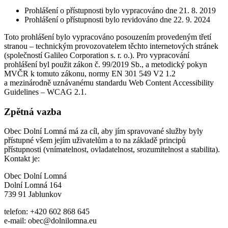
Prohlášení o přístupnosti bylo vypracováno dne 21. 8. 2019
Prohlášení o přístupnosti bylo revidováno dne 22. 9. 2024
Toto prohlášení bylo vypracováno posouzením provedeným třetí
stranou – technickým provozovatelem těchto internetových stránek
(společností Galileo Corporation s. r. o.). Pro vypracování
prohlášení byl použit zákon č. 99/2019 Sb., a metodický pokyn
MVČR k tomuto zákonu, normy EN 301 549 V2 1.2
a mezinárodně uznávanému standardu Web Content Accessibility
Guidelines – WCAG 2.1.
Zpětná vazba
Obec Dolní Lomná má za cíl, aby jím spravované služby byly
přístupné všem jejím uživatelům a to na základě principů
přístupnosti (vnímatelnost, ovladatelnost, srozumitelnost a stabilita).
Kontakt je:
Obec Dolní Lomná
Dolní Lomná 164
739 91 Jablunkov
telefon: +420 602 868 645
e-mail: obec@dolnilomna.eu