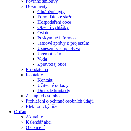
Povinné smlouvy
Dokumenty
Chráněné byty
Formuláře ke stažení
Hospodaření obce
Obecní vyhlášky
Ostatní
Poskytnuté informace
Tiskové zprávy k projektům
Usnesení zastupitelstva
Územní plán
Voda
Zpravodaj obce
E-podatelna
Kontakty
Kontakt
Užitečné odkazy
Důležité kontakty
Zastupitelstvo obce
Prohlášení o ochraně osobních údajů
Elektronický úřad
Občan
Aktuality
Kalendář akcí
Oznámení